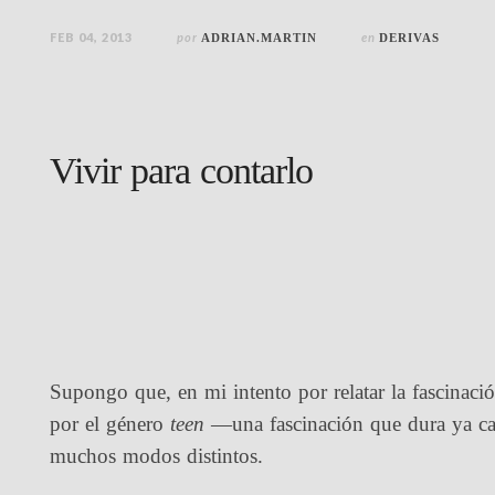
FEB 04, 2013
por
en
ADRIAN.MARTIN
DERIVAS
Vivir para contarlo
Supongo que, en mi intento por relatar la fascinaci
por el género
teen
—una fascinación que dura ya cas
muchos modos distintos.