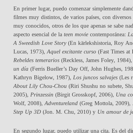
En primer lugar, puedo comenzar simplemente dando u
filmes muy distintos, de varios países, con diversos
muy conocidos, otros de los que apenas se sabe nada
aspecto esencial de la
teen movie
contemporánea:
La
A Sweedish Love Story
(En kärlekshistoria, Roy An
Lucas, 1973),
Aquel excitante curso
(Fast Times at
Rebeldes temerarios
(Reckless, James Foley, 1984)
un día
(Ferris Bueller’s Day Off, John Hughes, 19
Kathryn Bigelow, 1987),
Los juncos salvajes
(Les r
About Lily Chou-Chou
(Riri Shushu no subete, Shu
2005),
Prinzessin
(Birgit Grosskopf, 2006),
Una co
Wolf, 2008),
Adventureland
(Greg Mottola, 2009),
Step Up 3D
(Jon. M. Chu, 2010) y
Un amour de j
En segundo lugar, puedo utilizar una cita. Es del di