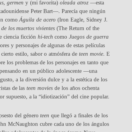
us
,
germen
y (mi favorita)
oleada atroz
—esta
tadounidense Peter Bart—. Parecía que ningún
ón como
Águila de acero
(Iron Eagle, Sidney J.
 de los muertos vivientes
(The Return of the
 ciencia ficción
hi-tech
como
Juegos de guerra
res y personajes de algunas de estas películas
 cierto estilo, sabor o atmósfera de
teen movie
. E
obre los problemas de los personajes en tanto que
, pensando en un público adolescente —una
to, a la diversión dulce y a la estética de los
stas de las
teen movies
de los años ochenta
por supuesto, a la “idiotización” del cine popular.
psesto del género
teen
que llegó a finales de los
ohn McNaughton cubre cada uno de los ángulos