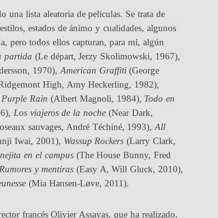
na lista aleatoria de películas. Se trata de
 estilos, estados de ánimo y cualidades, algunos
, pero todos ellos capturan, para mí, algún
 partida
(Le départ, Jerzy Skolimowski, 1967),
dersson, 1970),
American Graffiti
(George
 Ridgemont High, Amy Heckerling, 1982),
,
Purple Rain
(Albert Magnoli, 1984),
Todo en
86),
Los viajeros de la noche
(Near Dark,
oseaux sauvages, André Téchiné, 1993),
All
nji Iwai, 2001),
Wassup Rockers
(Larry Clark,
nejita en el campus
(The House Bunny, Fred
Rumores y mentiras
(Easy A, Will Gluck, 2010),
eunesse
(Mia Hansen-Løve, 2011).
rector francés Olivier Assayas, que ha realizado,