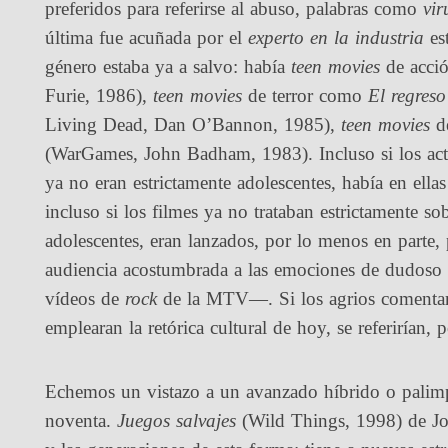
preferidos para referirse al abuso, palabras como
vir
última fue acuñada por el
experto en la industria
es
género estaba ya a salvo: había
teen movies
de acci
Furie, 1986),
teen movies
de terror como
El regreso
Living Dead, Dan O’Bannon, 1985),
teen movies
de
(WarGames, John Badham, 1983). Incluso si los acto
ya no eran estrictamente adolescentes, había en ellas
incluso si los filmes ya no trataban estrictamente s
adolescentes, eran lanzados, por lo menos en parte
audiencia acostumbrada a las emociones de dudoso gus
vídeos de
rock
de la MTV—. Si los agrios comentari
emplearan la retórica cultural de hoy, se referirían, 
Echemos un vistazo a un avanzado híbrido o palim
noventa.
Juegos salvajes
(Wild Things, 1998) de J