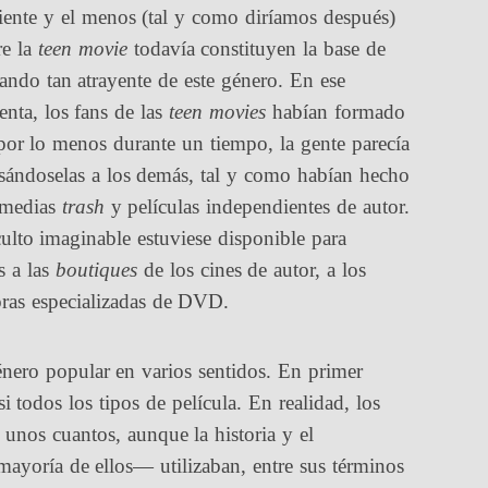
iente y el menos (tal y como diríamos después)
re la
teen movie
todavía constituyen la base de
ando tan atrayente de este género. En ese
nta, los fans de las
teen movies
habían formado
 por lo menos durante un tiempo, la gente parecía
asándoselas a los demás, tal y como habían hecho
comedias
trash
y películas independientes de autor.
culto imaginable estuviese disponible para
s a las
boutiques
de los cines de autor, a los
oras especializadas de DVD.
ero popular en varios sentidos. En primer
i todos los tipos de película. En realidad, los
unos cuantos, aunque la historia y el
mayoría de ellos— utilizaban, entre sus términos