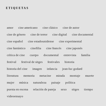
ETIQUETAS
amor
cine americano
cine clásico
cine de autor
cine de género
cine de terror
cine digital
cine documental
cine español
cine estadounidense
cine experimental
cine fantástico
cinefilia
cine francés
cine japonés
crítica de cine
cuerpo
documental
entrevista
familia
festival
festival de sitges
festivales
historia
historia del cine
imagen
infancia
jean-luc godard
literatura
memoria
metacine
mirada
montaje
muerte
mujer
música
naturaleza
paisaje
política
puesta en escena
relación de pareja
sexo
sitges
tiempo
videoensayo