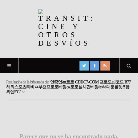
Resultados de la búsqueda de:
인증없는토토 CDDC7-CՕM 프로모션코드 B77
해외스포츠티비ㅁ부천프로토베팅㎝토토실시간베팅㈍서대문룰렛Յ항
위엔FC/
Parece que no se ha encontrado nada.