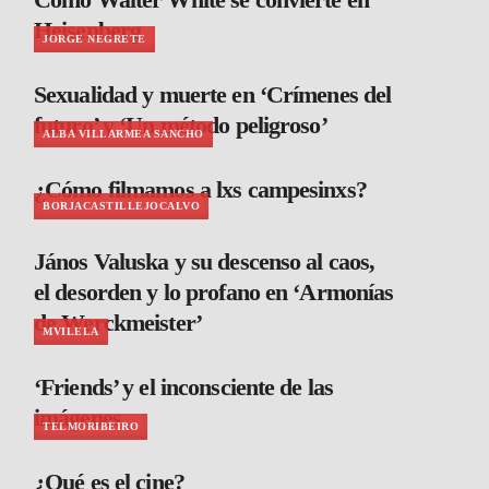
Heisenberg
JORGE NEGRETE
Sexualidad y muerte en ‘Crímenes del
futuro’ y ‘Un método peligroso’
ALBA VILLARMEA SANCHO
¿Cómo filmamos a lxs campesinxs?
BORJACASTILLEJOCALVO
János Valuska y su descenso al caos,
el desorden y lo profano en ‘Armonías
de Werckmeister’
MVILELA
‘Friends’ y el inconsciente de las
imágenes
TELMORIBEIRO
¿Qué es el cine?