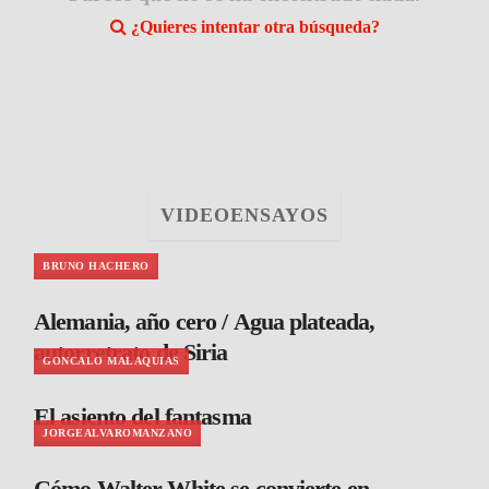
¿Quieres intentar otra búsqueda?
VIDEOENSAYOS
BRUNO HACHERO
Alemania, año cero / Agua plateada,
autorretrato de Siria
GONCALO MALAQUIAS
El asiento del fantasma
JORGEALVAROMANZANO
Cómo Walter White se convierte en