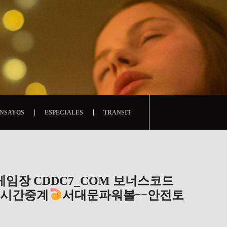
NSAYOS
ESPECIALES
TRANSIT
임장 CDDC7_CОM 보너스코드
실시간중계
서대문파워볼╌안전토