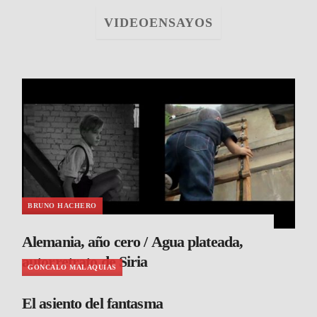
VIDEOENSAYOS
BRUNO HACHERO
Alemania, año cero / Agua plateada,
autorretrato de Siria
GONCALO MALAQUIAS
El asiento del fantasma