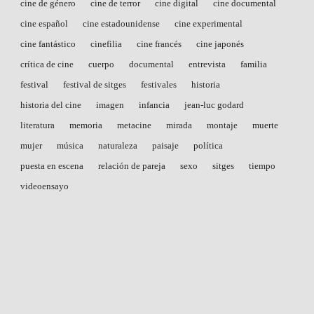
cine de género
cine de terror
cine digital
cine documental
cine español
cine estadounidense
cine experimental
cine fantástico
cinefilia
cine francés
cine japonés
crítica de cine
cuerpo
documental
entrevista
familia
festival
festival de sitges
festivales
historia
historia del cine
imagen
infancia
jean-luc godard
literatura
memoria
metacine
mirada
montaje
muerte
mujer
música
naturaleza
paisaje
política
puesta en escena
relación de pareja
sexo
sitges
tiempo
videoensayo