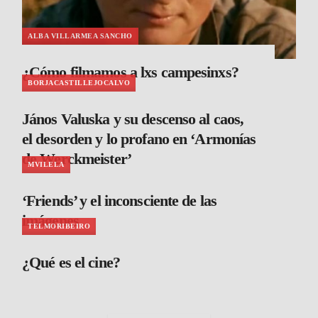
ALBA VILLARMEA SANCHO
¿Cómo filmamos a lxs campesinxs?
BORJACASTILLEJOCALVO
János Valuska y su descenso al caos,
el desorden y lo profano en ‘Armonías
de Werckmeister’
MVILELA
‘Friends’ y el inconsciente de las
imágenes
TELMORIBEIRO
¿Qué es el cine?