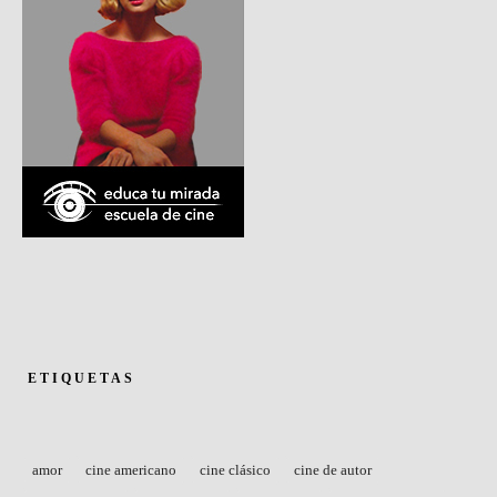
ETIQUETAS
amor
cine americano
cine clásico
cine de autor