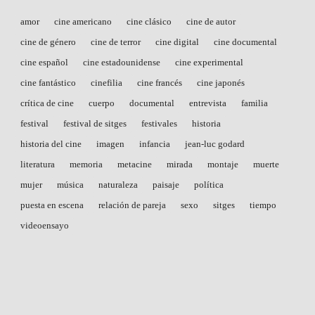
amor
cine americano
cine clásico
cine de autor
cine de género
cine de terror
cine digital
cine documental
cine español
cine estadounidense
cine experimental
cine fantástico
cinefilia
cine francés
cine japonés
crítica de cine
cuerpo
documental
entrevista
familia
festival
festival de sitges
festivales
historia
historia del cine
imagen
infancia
jean-luc godard
literatura
memoria
metacine
mirada
montaje
muerte
mujer
música
naturaleza
paisaje
política
puesta en escena
relación de pareja
sexo
sitges
tiempo
videoensayo