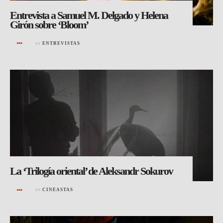
Entrevista a Samuel M. Delgado y Helena
Girón sobre ‘Bloom’
en
ENTREVISTAS
La ‘Trilogía oriental’ de Aleksandr Sokurov
en
CINEASTAS