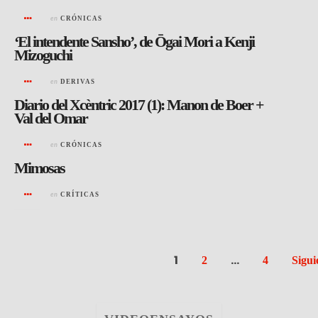
en
CRÓNICAS
‘El intendente Sansho’, de Ōgai Mori a Kenji
Mizoguchi
en
DERIVAS
Diario del Xcèntric 2017 (1): Manon de Boer +
Val del Omar
en
CRÓNICAS
Mimosas
en
CRÍTICAS
1
…
2
4
Sigui