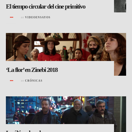
El tiempo circular del cine primitivo
en
VIDEOENSAYOS
‘La flor’ en Zinebi 2018
en
CRÓNICAS