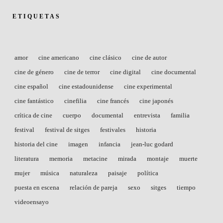
ETIQUETAS
amor
cine americano
cine clásico
cine de autor
cine de género
cine de terror
cine digital
cine documental
cine español
cine estadounidense
cine experimental
cine fantástico
cinefilia
cine francés
cine japonés
crítica de cine
cuerpo
documental
entrevista
familia
festival
festival de sitges
festivales
historia
historia del cine
imagen
infancia
jean-luc godard
literatura
memoria
metacine
mirada
montaje
muerte
mujer
música
naturaleza
paisaje
política
puesta en escena
relación de pareja
sexo
sitges
tiempo
videoensayo