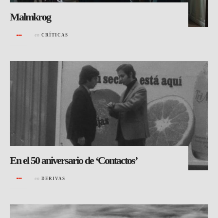
Malmkrog
en
CRÍTICAS
En el 50 aniversario de ‘Contactos’
en
DERIVAS