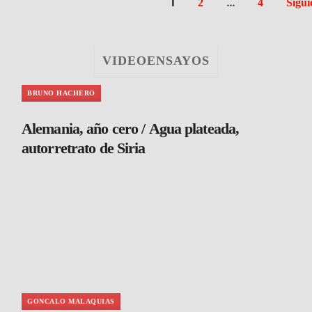
1
…
2
4
Sigui
VIDEOENSAYOS
BRUNO HACHERO
Alemania, año cero / Agua plateada,
autorretrato de Siria
GONCALO MALAQUIAS