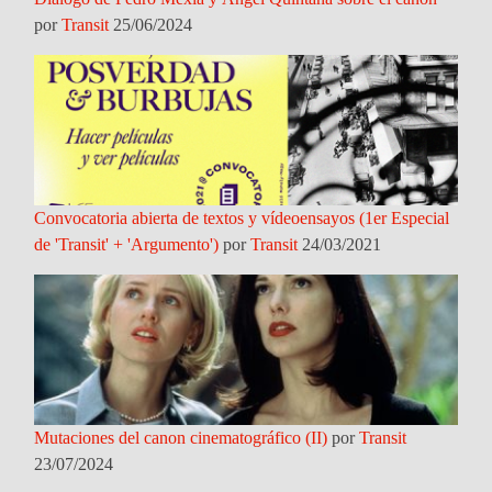
por
Transit
25/06/2024
Convocatoria abierta de textos y vídeoensayos (1er Especial
de 'Transit' + 'Argumento')
por
Transit
24/03/2021
Mutaciones del canon cinematográfico (II)
por
Transit
23/07/2024