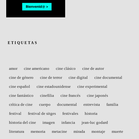
ETIQUETAS
amor
cine americano
cine clásico
cine de autor
cine de género
cine de terror
cine digital
cine documental
cine español
cine estadounidense
cine experimental
cine fantástico
cinefilia
cine francés
cine japonés
crítica de cine
cuerpo
documental
entrevista
familia
festival
festival de sitges
festivales
historia
historia del cine
imagen
infancia
jean-luc godard
literatura
memoria
metacine
mirada
montaje
muerte