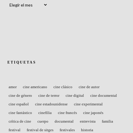
Archivos
ETIQUETAS
amor
cine americano
cine clásico
cine de autor
cine de género
cine de terror
cine digital
cine documental
cine español
cine estadounidense
cine experimental
cine fantástico
cinefilia
cine francés
cine japonés
crítica de cine
cuerpo
documental
entrevista
familia
festival
festival de sitges
festivales
historia