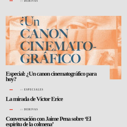
en
DERIVAS
Especial: ¿Un canon cinematográfico para
hoy?
en
ESPECIALES
La mirada de Víctor Erice
en
DERIVAS
Conversación con Jaime Pena sobre ‘El
espíritu de la colmena’