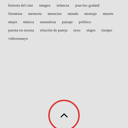
historia del cine
imagen
infancia
jean-luc godard
literatura
memoria
metacine
mirada
montaje
muerte
mujer
música
naturaleza
paisaje
política
puesta en escena
relación de pareja
sexo
sitges
tiempo
videoensayo