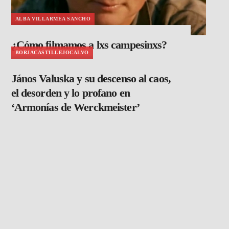
ALBA VILLARMEA SANCHO
¿Cómo filmamos a lxs campesinxs?
BORJACASTILLEJOCALVO
János Valuska y su descenso al caos,
el desorden y lo profano en
‘Armonías de Werckmeister’