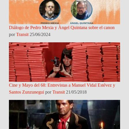
Diálogo de Pedro Mexia y Àngel Quintana sobre el canon
por
Transit
25/06/2024
Cine y Mayo del 68: Entrevistas a Manuel Vidal Estévez y
Santos Zunzunegui
por
Transit
21/05/2018