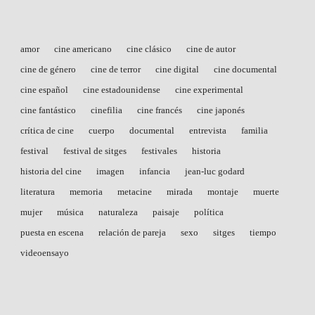
amor
cine americano
cine clásico
cine de autor
cine de género
cine de terror
cine digital
cine documental
cine español
cine estadounidense
cine experimental
cine fantástico
cinefilia
cine francés
cine japonés
crítica de cine
cuerpo
documental
entrevista
familia
festival
festival de sitges
festivales
historia
historia del cine
imagen
infancia
jean-luc godard
literatura
memoria
metacine
mirada
montaje
muerte
mujer
música
naturaleza
paisaje
política
puesta en escena
relación de pareja
sexo
sitges
tiempo
videoensayo