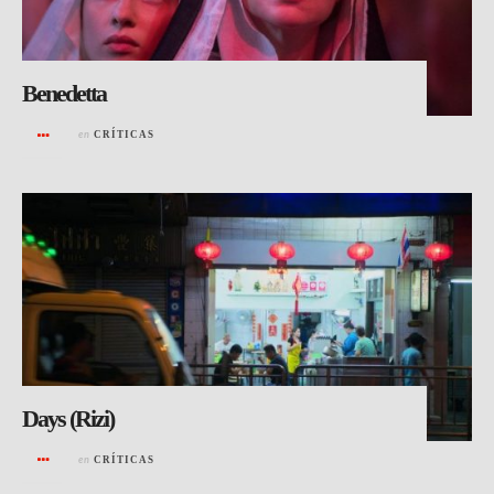
Benedetta
en
CRÍTICAS
Days (Rizi)
en
CRÍTICAS