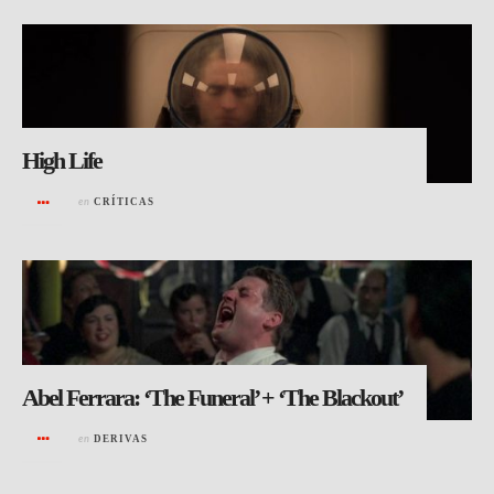
High Life
en
CRÍTICAS
Abel Ferrara: ‘The Funeral’ + ‘The Blackout’
en
DERIVAS