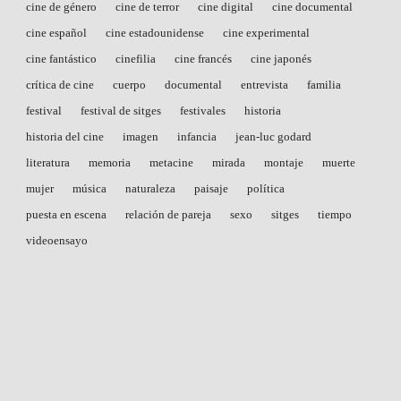
cine de género
cine de terror
cine digital
cine documental
cine español
cine estadounidense
cine experimental
cine fantástico
cinefilia
cine francés
cine japonés
crítica de cine
cuerpo
documental
entrevista
familia
festival
festival de sitges
festivales
historia
historia del cine
imagen
infancia
jean-luc godard
literatura
memoria
metacine
mirada
montaje
muerte
mujer
música
naturaleza
paisaje
política
puesta en escena
relación de pareja
sexo
sitges
tiempo
videoensayo