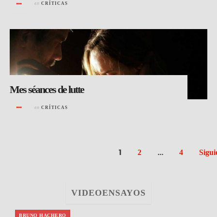
en
CRÍTICAS
Mes séances de lutte
en
CRÍTICAS
1
…
2
4
Sigui
VIDEOENSAYOS
BRUNO HACHERO