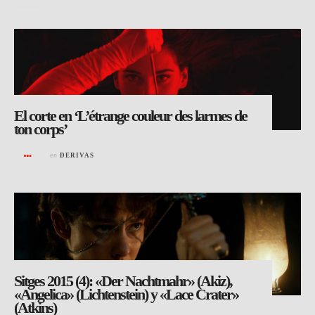
El corte en ‘L’étrange couleur des larmes de
ton corps’
en
DERIVAS
Sitges 2015 (4): «Der Nachtmahr» (Akiz),
«Angelica» (Lichtenstein) y «Lace Crater»
(Atkins)