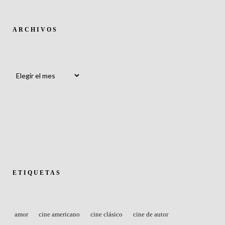
ARCHIVOS
Archivos
ETIQUETAS
amor
cine americano
cine clásico
cine de autor