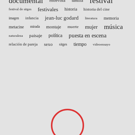
festival
documental
entrevista
familia
festivales
historia
historia del cine
festival de sitges
jean-luc godard
infancia
memoria
imagen
literatura
música
mujer
montaje
metacine
mirada
muerte
puesta en escena
paisaje
política
naturaleza
sexo
tiempo
relación de pareja
sitges
videoensayo