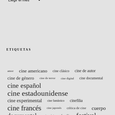
ETIQUETAS
cine americano
cine de autor
cine clásico
amor
cine de género
cine documental
cine de terror
cine digital
cine español
cine estadounidense
cine experimental
cinefilia
cine fantástico
cine francés
cuerpo
crítica de cine
cine japonés