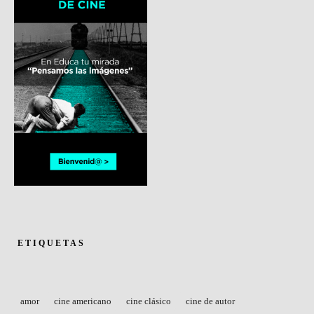
ETIQUETAS
amor
cine americano
cine clásico
cine de autor