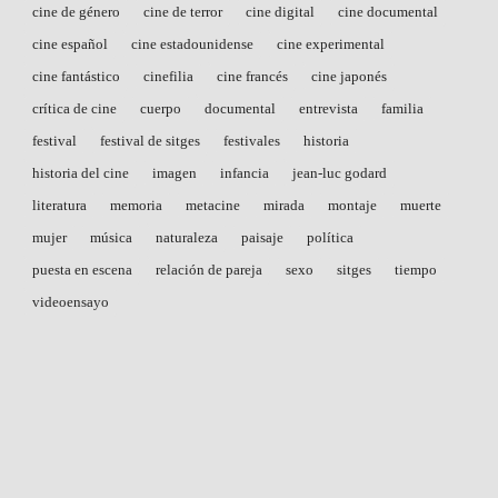
cine de género
cine de terror
cine digital
cine documental
cine español
cine estadounidense
cine experimental
cine fantástico
cinefilia
cine francés
cine japonés
crítica de cine
cuerpo
documental
entrevista
familia
festival
festival de sitges
festivales
historia
historia del cine
imagen
infancia
jean-luc godard
literatura
memoria
metacine
mirada
montaje
muerte
mujer
música
naturaleza
paisaje
política
puesta en escena
relación de pareja
sexo
sitges
tiempo
videoensayo