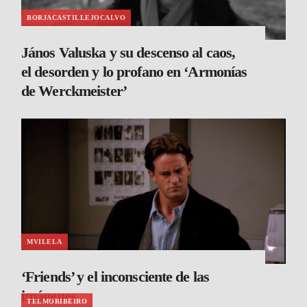
BORJACASTILLEJOCALVO
János Valuska y su descenso al caos,
el desorden y lo profano en ‘Armonías
de Werckmeister’
MVILELA
‘Friends’ y el inconsciente de las
imágenes
TELMORIBEIRO