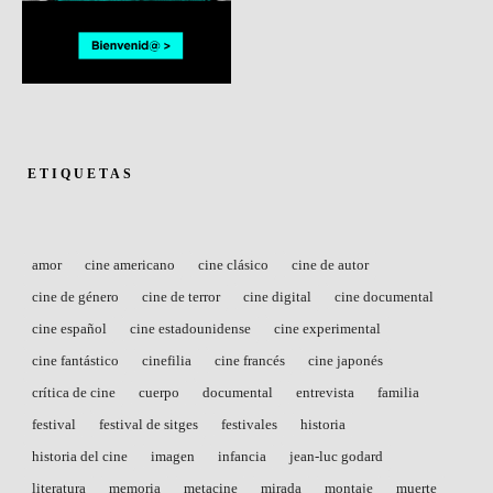
ETIQUETAS
amor
cine americano
cine clásico
cine de autor
cine de género
cine de terror
cine digital
cine documental
cine español
cine estadounidense
cine experimental
cine fantástico
cinefilia
cine francés
cine japonés
crítica de cine
cuerpo
documental
entrevista
familia
festival
festival de sitges
festivales
historia
historia del cine
imagen
infancia
jean-luc godard
literatura
memoria
metacine
mirada
montaje
muerte