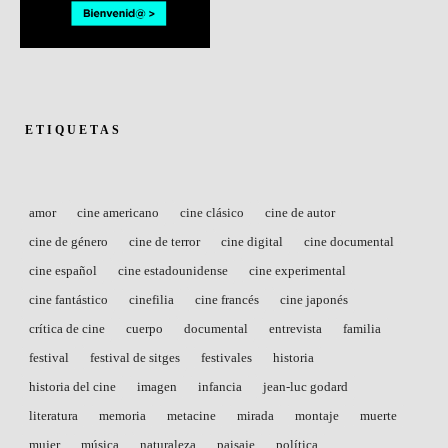
ETIQUETAS
amor
cine americano
cine clásico
cine de autor
cine de género
cine de terror
cine digital
cine documental
cine español
cine estadounidense
cine experimental
cine fantástico
cinefilia
cine francés
cine japonés
crítica de cine
cuerpo
documental
entrevista
familia
festival
festival de sitges
festivales
historia
historia del cine
imagen
infancia
jean-luc godard
literatura
memoria
metacine
mirada
montaje
muerte
mujer
música
naturaleza
paisaje
política