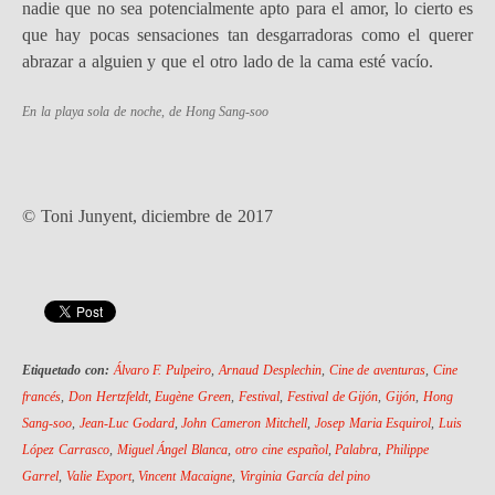
nadie que no sea potencialmente apto para el amor, lo cierto es
que hay pocas sensaciones tan desgarradoras como el querer
abrazar a alguien y que el otro lado de la cama esté vacío.
En la playa sola de noche
, de Hong Sang-soo
© Toni Junyent, diciembre de 2017
Etiquetado con:
Álvaro F. Pulpeiro
,
Arnaud Desplechin
,
Cine de aventuras
,
Cine
francés
,
Don Hertzfeldt
,
Eugène Green
,
Festival
,
Festival de Gijón
,
Gijón
,
Hong
Sang-soo
,
Jean-Luc Godard
,
John Cameron Mitchell
,
Josep Maria Esquirol
,
Luis
López Carrasco
,
Miguel Ángel Blanca
,
otro cine español
,
Palabra
,
Philippe
Garrel
,
Valie Export
,
Vincent Macaigne
,
Virginia García del pino