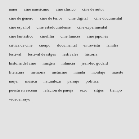
amor
cine americano
cine clásico
cine de autor
cine de género
cine de terror
cine digital
cine documental
cine español
cine estadounidense
cine experimental
cine fantástico
cinefilia
cine francés
cine japonés
crítica de cine
cuerpo
documental
entrevista
familia
festival
festival de sitges
festivales
historia
historia del cine
imagen
infancia
jean-luc godard
literatura
memoria
metacine
mirada
montaje
muerte
mujer
música
naturaleza
paisaje
política
puesta en escena
relación de pareja
sexo
sitges
tiempo
videoensayo