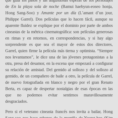
que guía los pasos y las angustiosas esperas de los personajes
de
En la playa sola de noche
(Bamui haebyun-eoseo honja,
Hong Sang-Soo) y
Amante por un día
(L’amant d’un jour,
Philippe Garrel). Dos películas que lo hacen fácil, aunque su
aparente fluidez se explique por el dominio por parte de ambos
cineastas de la métrica cinematográfica: son películas generosas
en rimas y en retornos, en correspondencias, y si hay algo
sorprendente es que sea el mayor de estos dos directores,
Garrel, quien firme la película más tierna y optimista. “Siempre
nos levantamos”, le dice una de las jóvenes protagonistas a la
otra, presa del desamor, en la escena que empezará a configurar
su relación de amistad. Del gemido al sollozo y del sollozo al
gemido, de un compañero de baile a otro, la película de Garrel,
de nuevo fotografiada en blanco y negro por el gran Renato
Berta, es capaz de despertar nostalgias de esas épocas en las
que no podemos evitar sentirnos maravillosamente
desgraciados.
Pero si el veterano cineasta francés nos invita a bailar, Hong
Sang-soo nos hace rehenes de la morriña de Young-hee (Kim