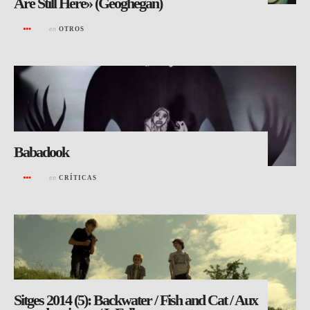
Are Still Here» (Geoghegan)
en
OTROS
Babadook
en
CRÍTICAS
Sitges 2014 (5): Backwater / Fish and Cat / Aux