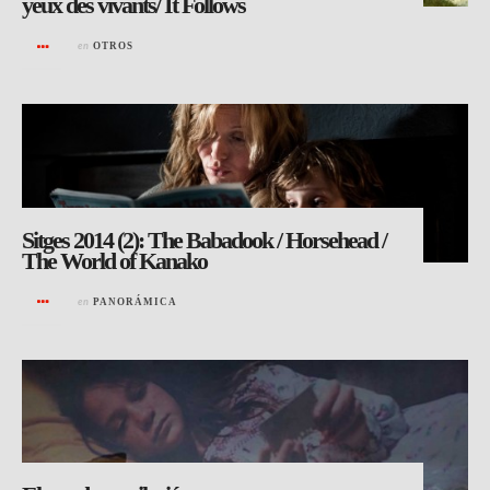
yeux des vivants/ It Follows
en
OTROS
Sitges 2014 (2): The Babadook / Horsehead /
The World of Kanako
en
PANORÁMICA