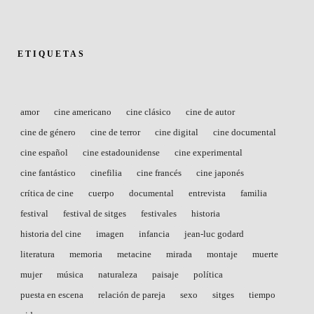
ETIQUETAS
amor
cine americano
cine clásico
cine de autor
cine de género
cine de terror
cine digital
cine documental
cine español
cine estadounidense
cine experimental
cine fantástico
cinefilia
cine francés
cine japonés
crítica de cine
cuerpo
documental
entrevista
familia
festival
festival de sitges
festivales
historia
historia del cine
imagen
infancia
jean-luc godard
literatura
memoria
metacine
mirada
montaje
muerte
mujer
música
naturaleza
paisaje
política
puesta en escena
relación de pareja
sexo
sitges
tiempo