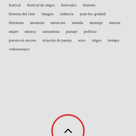
festival
festival de sitges
festivales
historia
historia del cine
imagen
infancia
jean-luc godard
literatura
memoria
metacine
mirada
montaje
muerte
mujer
música
naturaleza
paisaje
política
puesta en escena
relación de pareja
sexo
sitges
tiempo
videoensayo