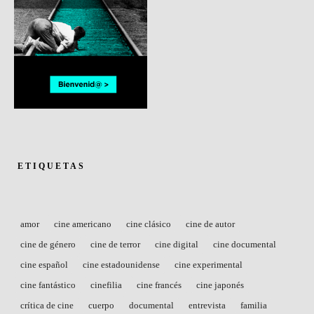
ETIQUETAS
amor
cine americano
cine clásico
cine de autor
cine de género
cine de terror
cine digital
cine documental
cine español
cine estadounidense
cine experimental
cine fantástico
cinefilia
cine francés
cine japonés
crítica de cine
cuerpo
documental
entrevista
familia