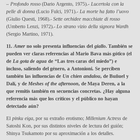
– Profondo rosso
(Dario Argento, 1975).-
Lucertola con la
pelle di donna
(Lucio Fulci, 1971).-
La morte ha fatto l’uovo
(Giulio Questi, 1968).-
Sette orchidee macchiate di rosso
(Umberto Lenzi, 1972).-
Lo strano vizio della signora Wardh
(Sergio Martino, 1971).
11.
Amer
no solo presenta influencias del
giallo
. También se
pueden ver claras referencias al Mario Bava más gótico (el
de
La gota de agua
de “Las tres caras del miedo”) e
incluso, saliendo del género, a Antonioni. Se perciben
también las influencias de
Un chien andalou
, de Buñuel y
Dalí, y de
Meshes of the afternoon
, de Maya Deren, a la
que remitís también en secuencias concretas. ¿Hay alguna
referencia más que los críticos y el público no hayan
detectado aún?
El
pinku eiga
, por su extraño erotismo;
Millenium Actress
de
Satoshi Kon, por sus distintos niveles de lectura del guión;
Shinya Tsukamoto por su aproximación a los detalles.