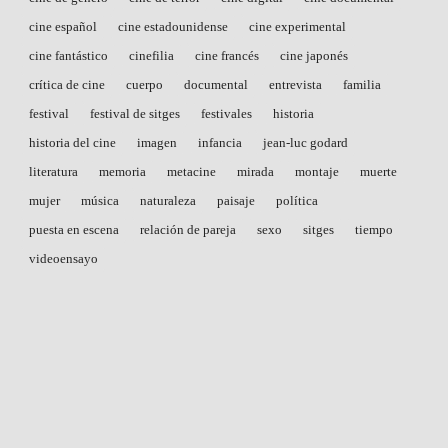
cine español
cine estadounidense
cine experimental
cine fantástico
cinefilia
cine francés
cine japonés
crítica de cine
cuerpo
documental
entrevista
familia
festival
festival de sitges
festivales
historia
historia del cine
imagen
infancia
jean-luc godard
literatura
memoria
metacine
mirada
montaje
muerte
mujer
música
naturaleza
paisaje
política
puesta en escena
relación de pareja
sexo
sitges
tiempo
videoensayo