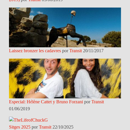
Laissez bronzer les cadavres
por
Transit
20/11/2017
Especial: Hélène Cattet y Bruno Forzani
por
Transit
01/06/2019
Sitges 2025
por
Transit
22/10/2025