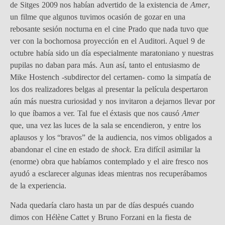
de Sitges 2009 nos habían advertido de la existencia de
Amer
,
un filme que algunos tuvimos ocasión de gozar en una
rebosante sesión nocturna en el cine Prado que nada tuvo que
ver con la bochornosa proyección en el Auditori. Aquel 9 de
octubre había sido un día especialmente maratoniano y nuestras
pupilas no daban para más. Aun así, tanto el entusiasmo de
Mike Hostench -subdirector del certamen- como la simpatía de
los dos realizadores belgas al presentar la película despertaron
aún más nuestra curiosidad y nos invitaron a dejarnos llevar por
lo que íbamos a ver. Tal fue el éxtasis que nos causó
Amer
que, una vez las luces de la sala se encendieron, y entre los
aplausos y los “bravos” de la audiencia, nos vimos obligados a
abandonar el cine en estado de
shock
. Era difícil asimilar la
(enorme) obra que habíamos contemplado y el aire fresco nos
ayudó a esclarecer algunas ideas mientras nos recuperábamos
de la experiencia.
Nada quedaría claro hasta un par de días después cuando
dimos con Hélène Cattet y Bruno Forzani en la fiesta de