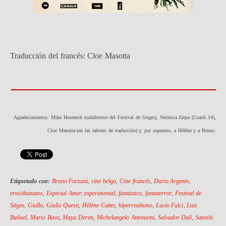
Traducción del francés: Cloe Masotta
Agradecimientos: Mike Hostench (subdirector del Festival de Sitges), Verónica Zerpa (Coach 14),
Cloe Masotta (en las labores de traducción) y, por supuesto, a Hélène y a Bruno.
Etiquetado con:
Bruno Forzani
,
cine belga
,
Cine francés
,
Dario Argento
,
eros/thanatos
,
Especial Amer
,
experimental
,
fantástico
,
fantaterror
,
Festival de
Sitges
,
Giallo
,
Giulio Questi
,
Hélène Cattet
,
hiperrealismo
,
Lucio Fulci
,
Luis
Buñuel
,
Mario Bava
,
Maya Deren
,
Michelangelo Antonioni
,
Salvador Dalí
,
Satoshi