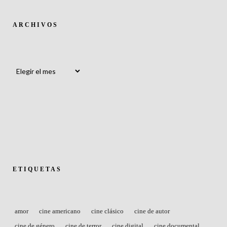
ARCHIVOS
Archivos
ETIQUETAS
amor
cine americano
cine clásico
cine de autor
cine de género
cine de terror
cine digital
cine documental