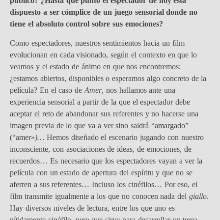
público? ¿Hasta qué punto el espectador de hoy está
dispuesto a ser cómplice de un juego sensorial donde no
tiene el absoluto control sobre sus emociones?
Como espectadores, nuestros sentimientos hacia un film
evolucionan en cada visionado, según el contexto en que lo
veamos y el estado de ánimo en que nos encontremos:
¿estamos abiertos, disponibles o esperamos algo concreto de la
película? En el caso de
Amer
, nos hallamos ante una
experiencia sensorial a partir de la que el espectador debe
aceptar el reto de abandonar sus referentes y no hacerse una
imagen previa de lo que va a ver sino saldrá “amargado”
(“amer»
)…
Hemos diseñado el escenario jugando con nuestro
inconsciente, con asociaciones de ideas, de emociones, de
recuerdos… Es necesario que los espectadores vayan a ver la
película con un estado de apertura del espíritu y que no se
aferren a sus referentes… Incluso los cinéfilos… Por eso, el
film transmite igualmente a los que no conocen nada del
giallo
.
Hay diversos niveles de lectura, entre los que uno es
nítidamente cinéfilo, pero que sirve para desarrollar un tema