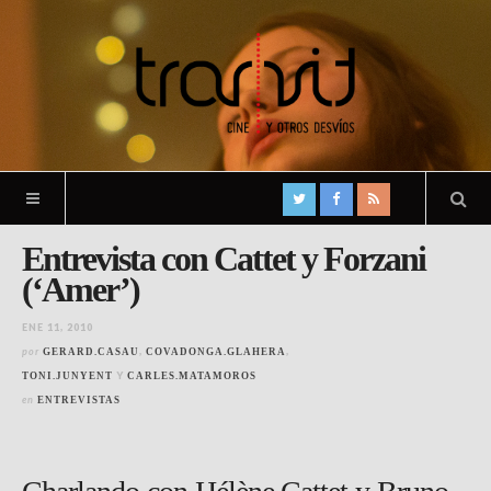
Entrevista con Cattet y Forzani
(‘Amer’)
ENE 11, 2010
por
,
,
GERARD.CASAU
COVADONGA.GLAHERA
Y
TONI.JUNYENT
CARLES.MATAMOROS
en
ENTREVISTAS