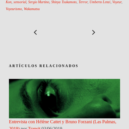
Kon
,
sensorial
,
Sergio Martino
,
Shinya Tsukamoto
,
Terror
,
Umberto Lenzi
,
Voyeur
,
Voyeurismo
,
Wakamatsu
ARTÍCULOS RELACIONADOS
Entrevista con Hélène Cattet y Bruno Forzani (Las Palmas,
2019)
por
Transit
03/06/2019