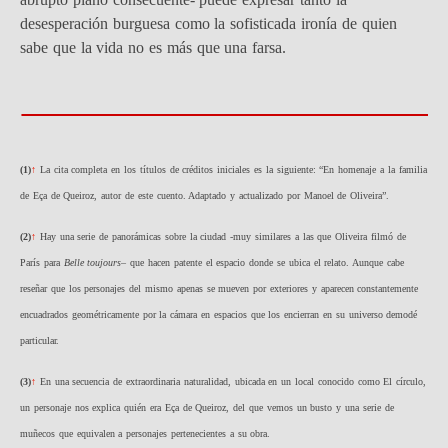
desesperación burguesa como la sofisticada ironía de quien
sabe que la vida no es más que una farsa.
(1)
↑
La cita completa en los títulos de créditos iniciales es la siguiente: “En homenaje a la familia
de Eça de Queiroz, autor de este cuento. Adaptado y actualizado por Manoel de Oliveira”.
(2)
↑
Hay una serie de panorámicas sobre la ciudad -muy similares a las que Oliveira filmó de
París para
Belle toujours
– que hacen patente el espacio donde se ubica el relato. Aunque cabe
reseñar que los personajes del mismo apenas se mueven por exteriores y aparecen constantemente
encuadrados geométricamente por la cámara en espacios que los encierran en su universo demodé
particular.
(3)
↑
En una secuencia de extraordinaria naturalidad, ubicada en un local conocido como El círculo,
un personaje nos explica quién era Eça de Queiroz, del que vemos un busto y una serie de
muñecos que equivalen a personajes pertenecientes a su obra.