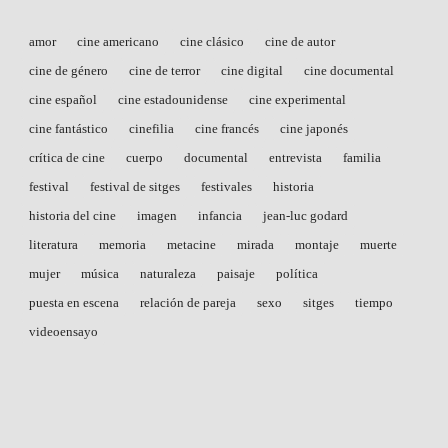
amor
cine americano
cine clásico
cine de autor
cine de género
cine de terror
cine digital
cine documental
cine español
cine estadounidense
cine experimental
cine fantástico
cinefilia
cine francés
cine japonés
crítica de cine
cuerpo
documental
entrevista
familia
festival
festival de sitges
festivales
historia
historia del cine
imagen
infancia
jean-luc godard
literatura
memoria
metacine
mirada
montaje
muerte
mujer
música
naturaleza
paisaje
política
puesta en escena
relación de pareja
sexo
sitges
tiempo
videoensayo