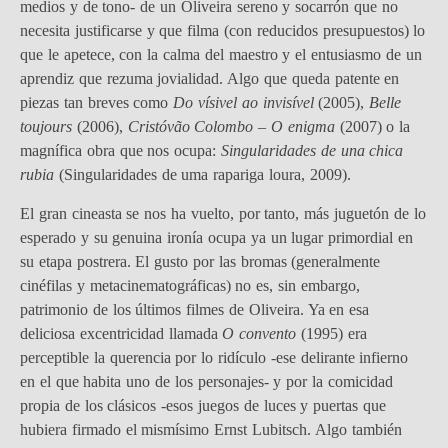
medios y de tono- de un Oliveira sereno y socarrón que no
necesita justificarse y que filma (con reducidos presupuestos) lo
que le apetece, con la calma del maestro y el entusiasmo de un
aprendiz que rezuma jovialidad. Algo que queda patente en
piezas tan breves como
Do vísivel ao invisível
(2005),
Belle
toujours
(2006),
Cristóvão Colombo – O enigma
(2007) o la
magnífica obra que nos ocupa:
Singularidades de una chica
rubia
(Singularidades de uma rapariga loura, 2009).
El gran cineasta se nos ha vuelto, por tanto, más juguetón de lo
esperado y su genuina ironía ocupa ya un lugar primordial en
su etapa postrera. El gusto por las bromas (generalmente
cinéfilas y metacinematográficas) no es, sin embargo,
patrimonio de los últimos filmes de Oliveira. Ya en esa
deliciosa excentricidad llamada
O convento
(1995) era
perceptible la querencia por lo ridículo -ese delirante infierno
en el que habita uno de los personajes- y por la comicidad
propia de los clásicos -esos juegos de luces y puertas que
hubiera firmado el mismísimo Ernst Lubitsch. Algo también