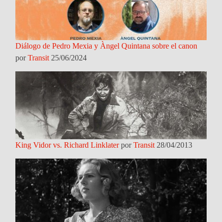
Diálogo de Pedro Mexia y Àngel Quintana sobre el canon
por
Transit
25/06/2024
King Vidor vs. Richard Linklater
por
Transit
28/04/2013