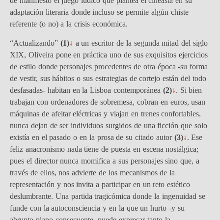
de manifiesto el juego lúdico que plantea el cineasta en su
adaptación literaria donde incluso se permite algún chiste
referente (o no) a la crisis económica.
“Actualizando”
(1)
↓
a un escritor de la segunda mitad del siglo
XIX, Oliveira pone en práctica uno de sus exquisitos ejercicios
de estilo donde personajes procedentes de otra época -su forma
de vestir, sus hábitos o sus estrategias de cortejo están del todo
desfasadas- habitan en la Lisboa contemporánea
(2)
↓
. Si bien
trabajan con ordenadores de sobremesa, cobran en euros, usan
máquinas de afeitar eléctricas y viajan en trenes confortables,
nunca dejan de ser individuos surgidos de una ficción que solo
existía en el pasado o en la prosa de su citado autor
(3)
↓
. Ese
feliz anacronismo nada tiene de puesta en escena nostálgica;
pues el director nunca momifica a sus personajes sino que, a
través de ellos, nos advierte de los mecanismos de la
representación y nos invita a participar en un reto estético
deslumbrante. Una partida tragicómica donde la ingenuidad se
funde con la autoconsciencia y en la que un hurto -y su
abrupto plano consecuente- puede expresar tanto la