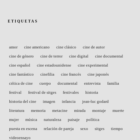
ETIQUETAS
amor
cine americano
cine clásico
cine de autor
cine de género
cine de terror
cine digital
cine documental
cine español
cine estadounidense
cine experimental
cine fantástico
cinefilia
cine francés
cine japonés
crítica de cine
cuerpo
documental
entrevista
familia
festival
festival de sitges
festivales
historia
historia del cine
imagen
infancia
jean-luc godard
literatura
memoria
metacine
mirada
montaje
muerte
mujer
música
naturaleza
paisaje
política
puesta en escena
relación de pareja
sexo
sitges
tiempo
videoensayo