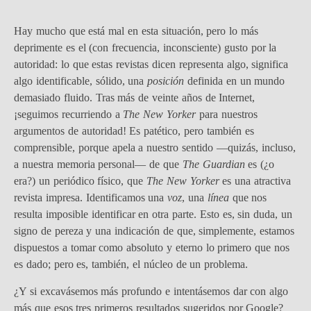
Hay mucho que está mal en esta situación, pero lo más
deprimente es el (con frecuencia, inconsciente) gusto por la
autoridad: lo que estas revistas dicen representa algo, significa
algo identificable, sólido, una
posición
definida en un mundo
demasiado fluido. Tras más de veinte años de Internet,
¡seguimos recurriendo a
The New Yorker
para nuestros
argumentos de autoridad! Es patético, pero también es
comprensible, porque apela a nuestro sentido —quizás, incluso,
a nuestra memoria personal— de que
The Guardian
es (¿o
era?) un periódico físico, que
The New Yorker
es una atractiva
revista impresa. Identificamos una
voz
, una
línea
que nos
resulta imposible identificar en otra parte. Esto es, sin duda, un
signo de pereza y una indicación de que, simplemente, estamos
dispuestos a tomar como absoluto y eterno lo primero que nos
es dado; pero es, también, el núcleo de un problema.
¿Y si excavásemos más profundo e intentásemos dar con algo
más que esos tres primeros resultados sugeridos por Google?