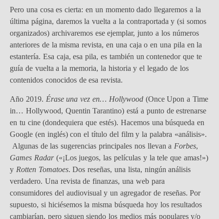
Pero una cosa es cierta: en un momento dado llegaremos a la
última página, daremos la vuelta a la contraportada y (si somos
organizados) archivaremos ese ejemplar, junto a los números
anteriores de la misma revista, en una caja o en una pila en la
estantería. Esa caja, esa pila, es también un contenedor que te
guía de vuelta a la memoria, la historia y el legado de los
contenidos conocidos de esa revista.
Año 2019.
Érase una vez en…
Hollywood
(Once Upon a Time
in… Hollywood, Quentin Tarantino) está a punto de estrenarse
en tu cine (dondequiera que estés). Hacemos una búsqueda en
Google (en inglés) con el título del film y la palabra «análisis».
Algunas de las sugerencias principales nos llevan a
Forbes
,
Games Radar
(«¡Los juegos, las películas y la tele que amas!»)
y
Rotten Tomatoes
. Dos reseñas, una lista, ningún análisis
verdadero. Una revista de finanzas, una web para
consumidores del audiovisual y un agregador de reseñas. Por
supuesto, si hiciésemos la misma búsqueda hoy los resultados
cambiarían, pero siguen siendo los medios más populares y/o