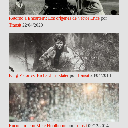
Retorno a Enkarterri: Los orígenes de Víctor Erice
por
Transit
22/04/2020
King Vidor vs. Richard Linklater
por
Transit
28/04/2013
Encuentro con Mike Hoolboom
por
Transit
09/12/2014