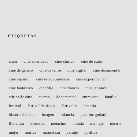
ETIQUETAS
amor
cine americano
cine clásico
cine de autor
cine de género
cine de terror
cine digital
cine documental
cine español
cine estadounidense
cine experimental
cine fantástico
cinefilia
cine francés
cine japonés
crítica de cine
cuerpo
documental
entrevista
familia
festival
festival de sitges
festivales
historia
historia del cine
imagen
infancia
jean-luc godard
literatura
memoria
metacine
mirada
montaje
muerte
mujer
música
naturaleza
paisaje
política