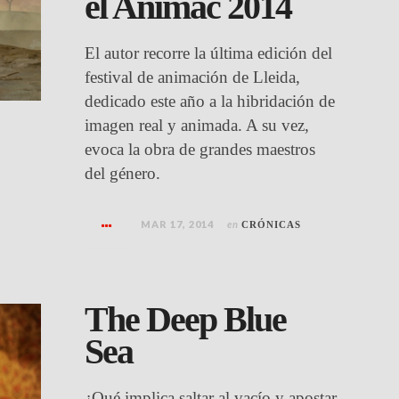
el Animac 2014
El autor recorre la última edición del
festival de animación de Lleida,
dedicado este año a la hibridación de
imagen real y animada. A su vez,
evoca la obra de grandes maestros
del género.
MAR 17, 2014
en
CRÓNICAS
The Deep Blue
Sea
¿Qué implica saltar al vacío y apostar