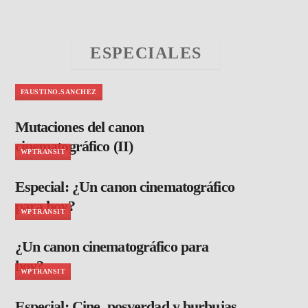
ESPECIALES
FAUSTINO.SANCHEZ
Mutaciones del canon
cinematográfico (II)
WPTRANSIT
Especial: ¿Un canon cinematográfico
para hoy?
WPTRANSIT
¿Un canon cinematográfico para
hoy?
WPTRANSIT
Especial: Cine, posverdad y burbujas