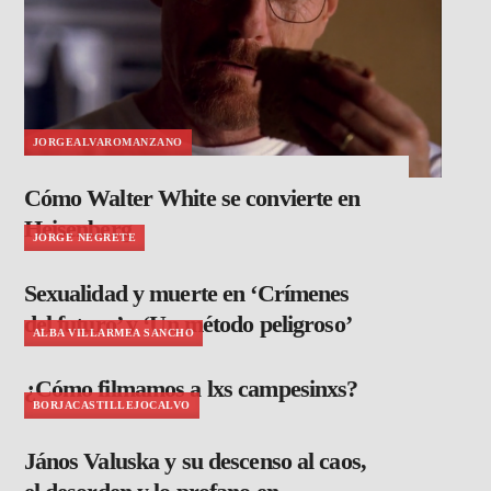
JORGEALVAROMANZANO
Cómo Walter White se convierte en
Heisenberg
JORGE NEGRETE
Sexualidad y muerte en ‘Crímenes
del futuro’ y ‘Un método peligroso’
ALBA VILLARMEA SANCHO
¿Cómo filmamos a lxs campesinxs?
BORJACASTILLEJOCALVO
János Valuska y su descenso al caos,