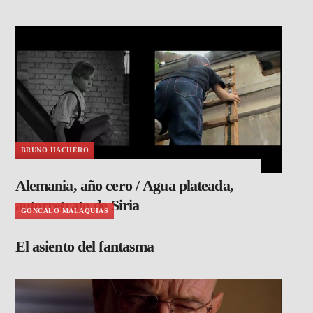
BRUNO HACHERO
Alemania, año cero / Agua plateada,
autorretrato de Siria
GONCALO MALAQUIAS
El asiento del fantasma