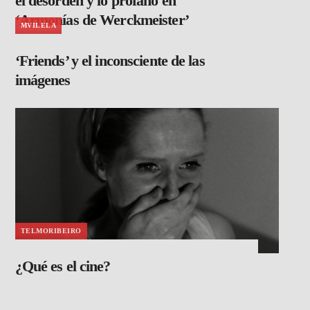
el desorden y lo profano en
‘Armonías de Werckmeister’
MVILELA
‘Friends’ y el inconsciente de las
imágenes
TELMORIBEIRO
¿Qué es el cine?