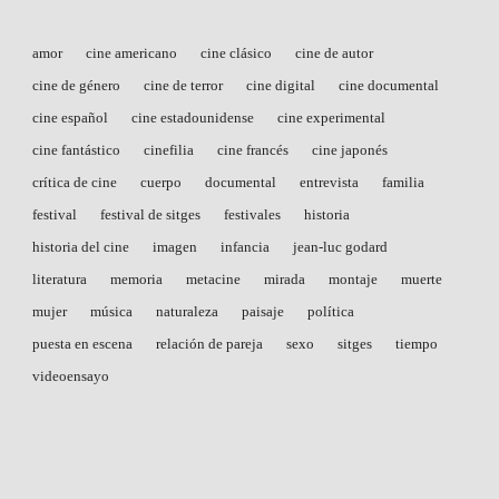
amor
cine americano
cine clásico
cine de autor
cine de género
cine de terror
cine digital
cine documental
cine español
cine estadounidense
cine experimental
cine fantástico
cinefilia
cine francés
cine japonés
crítica de cine
cuerpo
documental
entrevista
familia
festival
festival de sitges
festivales
historia
historia del cine
imagen
infancia
jean-luc godard
literatura
memoria
metacine
mirada
montaje
muerte
mujer
música
naturaleza
paisaje
política
puesta en escena
relación de pareja
sexo
sitges
tiempo
videoensayo