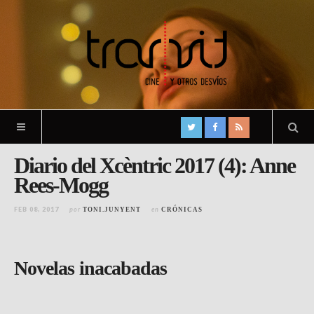
Diario del Xcèntric 2017 (4): Anne
Rees-Mogg
FEB 08, 2017
por
en
TONI.JUNYENT
CRÓNICAS
Novelas inacabadas