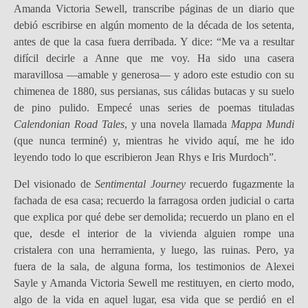
Amanda Victoria Sewell, transcribe páginas de un diario que
debió escribirse en algún momento de la década de los setenta,
antes de que la casa fuera derribada. Y dice: “Me va a resultar
difícil decirle a Anne que me voy. Ha sido una casera
maravillosa —amable y generosa— y adoro este estudio con su
chimenea de 1880, sus persianas, sus cálidas butacas y su suelo
de pino pulido. Empecé unas series de poemas tituladas
Calendonian Road Tales
, y una novela llamada
Mappa Mundi
(que nunca terminé) y, mientras he vivido aquí, me he ido
leyendo todo lo que escribieron Jean Rhys e Iris Murdoch”.
Del visionado de
Sentimental Journey
recuerdo fugazmente la
fachada de esa casa; recuerdo la farragosa orden judicial o carta
que explica por qué debe ser demolida; recuerdo un plano en el
que, desde el interior de la vivienda alguien rompe una
cristalera con una herramienta, y luego, las ruinas. Pero, ya
fuera de la sala, de alguna forma, los testimonios de Alexei
Sayle y Amanda Victoria Sewell me restituyen, en cierto modo,
algo de la vida en aquel lugar, esa vida que se perdió en el