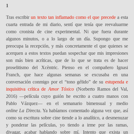
1
Tras escribir
un texto tan inflamado como el que precede
a esta
cuarta entrada de mi diario, sentí que tenía que reevaluarme
como cronista de cine experimental. Ni que fuera durante
algunos minutos, o a lo largo de un día. Supongo que me
preocupa la recepción, y más concretamente el que quienes se
acerquen a estos textos puedan sospechar que mis impresiones
son más bien acríticas, que de lo que se trata es de hacer
proselitismo del Xcèntric. Pienso en el compañero Ignasi
Franch, que hace algunas semanas se excusaba en una
conversación conmigo por el “tono gélido” de su
estupenda e
inquisitiva crítica de
Amor Tóxico
(Norberto Ramos del Val,
2016) —película cuyo guión he escrito a cuatro manos con
Pablo Vázquez— en el semanario bimensual y medio
online La Directa
. Ya habíamos comentado alguna vez que, así
como su escritura sobre cine tiende a lo analítico, a desmenuzar
y ponderar las películas, yo tiendo a irme por las ramas,
divagar, acabar hablando sobre mí. Intento que exista un