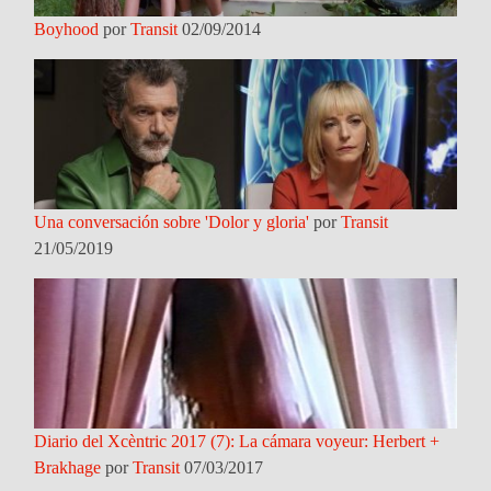
Boyhood
por
Transit
02/09/2014
Una conversación sobre 'Dolor y gloria'
por
Transit
21/05/2019
Diario del Xcèntric 2017 (7): La cámara voyeur: Herbert +
Brakhage
por
Transit
07/03/2017