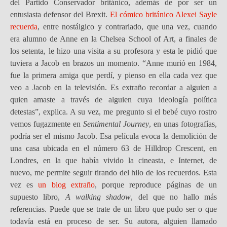
del Partido Conservador británico, además de por ser un
entusiasta defensor del Brexit.
El cómico británico Alexei Sayle
recuerda
, entre nostálgico y contrariado, que una vez, cuando
era alumno de Anne en la Chelsea School of Art, a finales de
los setenta, le hizo una visita a su profesora y esta le pidió que
tuviera a Jacob en brazos un momento. “Anne murió en 1984,
fue la primera amiga que perdí, y pienso en ella cada vez que
veo a Jacob en la televisión. Es extraño recordar a alguien a
quien amaste a través de alguien cuya ideología política
detestas”, explica. A su vez, me pregunto si el bebé cuyo rostro
vemos fugazmente en
Sentimental Journey
, en unas fotografías,
podría ser el mismo Jacob. Esa película evoca la demolición de
una casa ubicada en el número 63 de Hilldrop Crescent, en
Londres, en la que había vivido la cineasta, e Internet, de
nuevo, me permite seguir tirando del hilo de los recuerdos. Esta
vez es
un blog extraño
, porque reproduce páginas de un
supuesto libro,
A walking shadow
, del que no hallo más
referencias. Puede que se trate de un libro que pudo ser o que
todavía está en proceso de ser. Su autora, alguien llamado