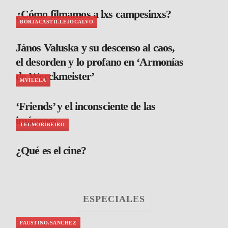
¿Cómo filmamos a lxs campesinxs?
BORJACASTILLEJOCALVO
János Valuska y su descenso al caos,
el desorden y lo profano en ‘Armonías
de Werckmeister’
MVILELA
‘Friends’ y el inconsciente de las
imágenes
TELMORIBEIRO
¿Qué es el cine?
ESPECIALES
FAUSTINO.SANCHEZ