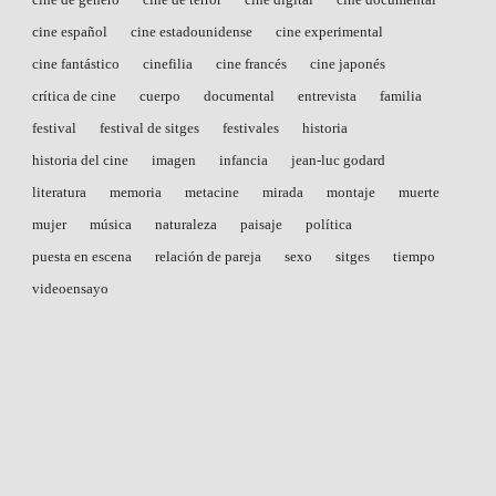
cine español
cine estadounidense
cine experimental
cine fantástico
cinefilia
cine francés
cine japonés
crítica de cine
cuerpo
documental
entrevista
familia
festival
festival de sitges
festivales
historia
historia del cine
imagen
infancia
jean-luc godard
literatura
memoria
metacine
mirada
montaje
muerte
mujer
música
naturaleza
paisaje
política
puesta en escena
relación de pareja
sexo
sitges
tiempo
videoensayo