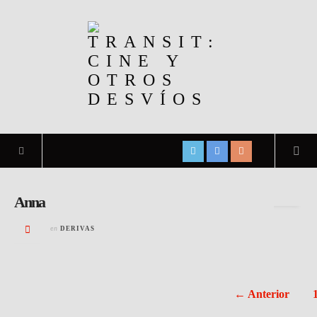
Archivo de la etiqueta:
Xcèntric
Anna
en
DERIVAS
← Anterior