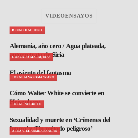
VIDEOENSAYOS
BRUNO HACHERO
Alemania, año cero / Agua plateada,
autorretrato de Siria
GONCALO MALAQUIAS
El asiento del fantasma
JORGEALVAROMANZANO
Cómo Walter White se convierte en
Heisenberg
JORGE NEGRETE
Sexualidad y muerte en ‘Crímenes del
futuro’ y ‘Un método peligroso’
ALBA VILLARMEA SANCHO