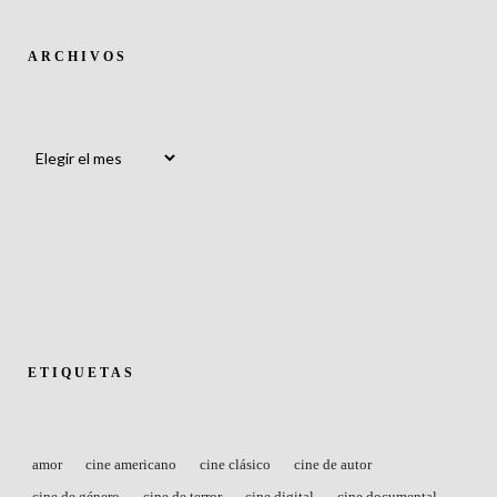
ARCHIVOS
Archivos
ETIQUETAS
amor
cine americano
cine clásico
cine de autor
cine de género
cine de terror
cine digital
cine documental