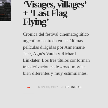
‘Visages, villages’
+ ‘Last Flag
Flying’
Crónica del festival cinematográfico
argentino centrada en las últimas
películas dirigidas por Annemarie
Jacir, Agnès Varda y Richard
Linklater. Los tres títulos conforman
tres derivaciones de «road movie»
bien diferentes y muy estimulantes.
NOV 30, 2017
en
CRÓNICAS