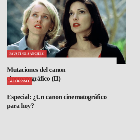
FAUSTINO.SANCHEZ
Mutaciones del canon
cinematográfico (II)
WPTRANSIT
Especial: ¿Un canon cinematográfico
para hoy?