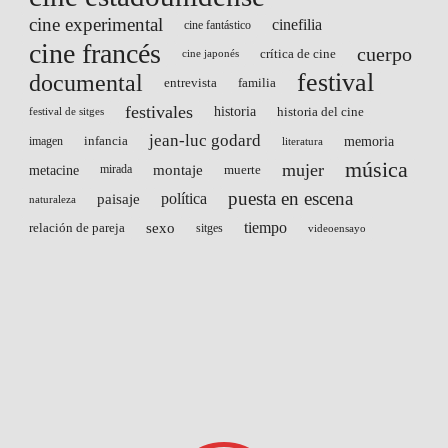
cine experimental
cinefilia
cine fantástico
cine francés
cuerpo
crítica de cine
cine japonés
festival
documental
entrevista
familia
festivales
historia
historia del cine
festival de sitges
jean-luc godard
infancia
memoria
imagen
literatura
música
mujer
montaje
metacine
mirada
muerte
puesta en escena
paisaje
política
naturaleza
sexo
tiempo
relación de pareja
sitges
videoensayo