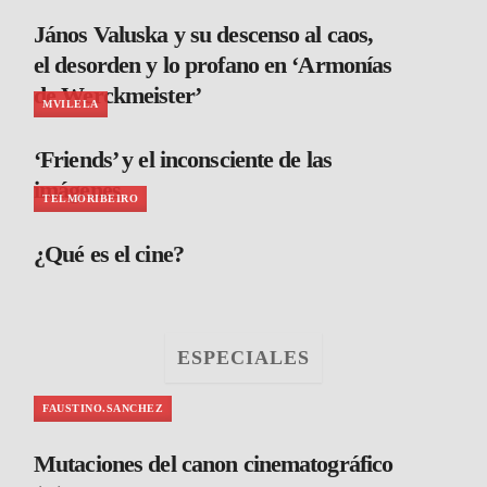
János Valuska y su descenso al caos,
el desorden y lo profano en ‘Armonías
de Werckmeister’
MVILELA
‘Friends’ y el inconsciente de las
imágenes
TELMORIBEIRO
¿Qué es el cine?
ESPECIALES
FAUSTINO.SANCHEZ
Mutaciones del canon cinematográfico