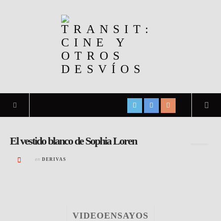
Archivo de la etiqueta:
Programación
El vestido blanco de Sophia Loren
en
DERIVAS
VIDEOENSAYOS