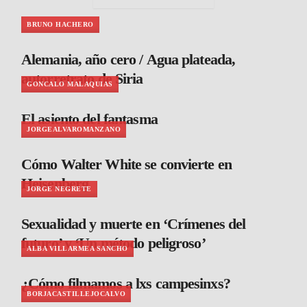
BRUNO HACHERO
Alemania, año cero / Agua plateada,
autorretrato de Siria
GONCALO MALAQUIAS
El asiento del fantasma
JORGEALVAROMANZANO
Cómo Walter White se convierte en
Heisenberg
JORGE NEGRETE
Sexualidad y muerte en ‘Crímenes del
futuro’ y ‘Un método peligroso’
ALBA VILLARMEA SANCHO
¿Cómo filmamos a lxs campesinxs?
BORJACASTILLEJOCALVO