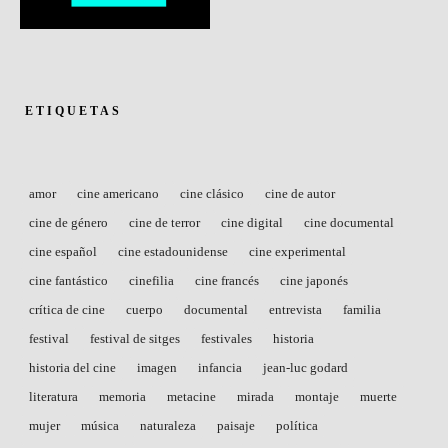
ETIQUETAS
amor
cine americano
cine clásico
cine de autor
cine de género
cine de terror
cine digital
cine documental
cine español
cine estadounidense
cine experimental
cine fantástico
cinefilia
cine francés
cine japonés
crítica de cine
cuerpo
documental
entrevista
familia
festival
festival de sitges
festivales
historia
historia del cine
imagen
infancia
jean-luc godard
literatura
memoria
metacine
mirada
montaje
muerte
mujer
música
naturaleza
paisaje
política