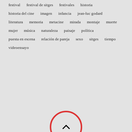
festival
festival de sitges
festivales
historia
historia del cine
imagen
infancia
jean-luc godard
literatura
memoria
metacine
mirada
montaje
muerte
mujer
música
naturaleza
paisaje
política
puesta en escena
relación de pareja
sexo
sitges
tiempo
videoensayo