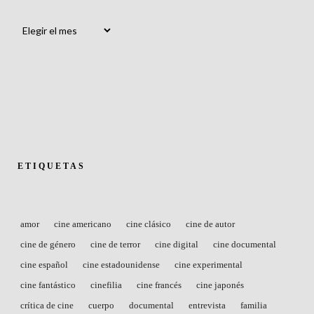
Archivos
ETIQUETAS
amor
cine americano
cine clásico
cine de autor
cine de género
cine de terror
cine digital
cine documental
cine español
cine estadounidense
cine experimental
cine fantástico
cinefilia
cine francés
cine japonés
crítica de cine
cuerpo
documental
entrevista
familia