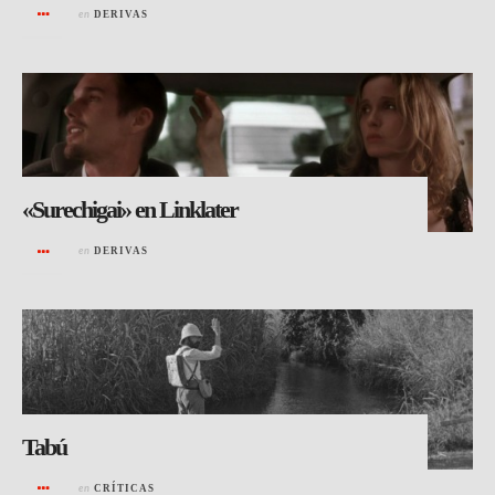
en
DERIVAS
«Surechigai» en Linklater
en
DERIVAS
Tabú
en
CRÍTICAS