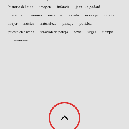
historia del cine
imagen
infancia
jean-luc godard
literatura
memoria
metacine
mirada
montaje
muerte
mujer
música
naturaleza
paisaje
política
puesta en escena
relación de pareja
sexo
sitges
tiempo
videoensayo