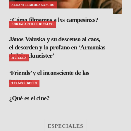
ALBA VILLARMEA SANCHO
¿Cómo filmamos a lxs campesinxs?
BORJACASTILLEJOCALVO
János Valuska y su descenso al caos,
el desorden y lo profano en ‘Armonías
de Werckmeister’
MVILELA
‘Friends’ y el inconsciente de las
imágenes
TELMORIBEIRO
¿Qué es el cine?
ESPECIALES