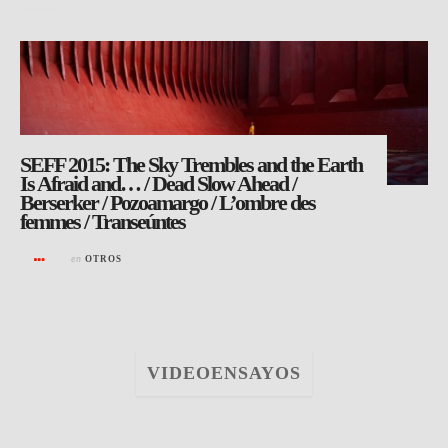
SEFF 2015: The Sky Trembles and the Earth
Is Afraid and… / Dead Slow Ahead /
Berserker / Pozoamargo / L’ombre des
femmes / Transeúntes
en
OTROS
VIDEOENSAYOS