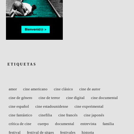
ETIQUETAS
amor
cine americano
cine clásico
cine de autor
cine de género
cine de terror
cine digital
cine documental
cine español
cine estadounidense
cine experimental
cine fantástico
cinefilia
cine francés
cine japonés
crítica de cine
cuerpo
documental
entrevista
familia
festival
festival de sitges
festivales
historia