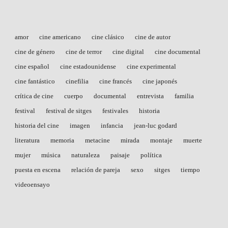
amor
cine americano
cine clásico
cine de autor
cine de género
cine de terror
cine digital
cine documental
cine español
cine estadounidense
cine experimental
cine fantástico
cinefilia
cine francés
cine japonés
crítica de cine
cuerpo
documental
entrevista
familia
festival
festival de sitges
festivales
historia
historia del cine
imagen
infancia
jean-luc godard
literatura
memoria
metacine
mirada
montaje
muerte
mujer
música
naturaleza
paisaje
política
puesta en escena
relación de pareja
sexo
sitges
tiempo
videoensayo