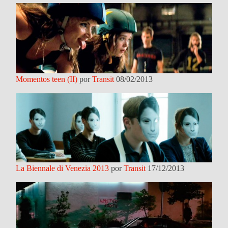
Momentos teen (II)
por
Transit
08/02/2013
La Biennale di Venezia 2013
por
Transit
17/12/2013