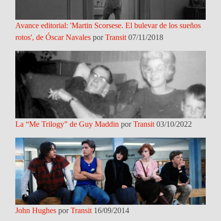
Avance editorial: 'Martin Scorsese. El bulevar de los sueños
rotos', de Óscar Navales
por
Transit
07/11/2018
La “Me Trilogy” de Guy Maddin
por
Transit
03/10/2022
John Hughes
por
Transit
16/09/2014