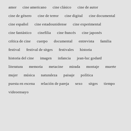
amor
cine americano
cine clásico
cine de autor
cine de género
cine de terror
cine digital
cine documental
cine español
cine estadounidense
cine experimental
cine fantástico
cinefilia
cine francés
cine japonés
crítica de cine
cuerpo
documental
entrevista
familia
festival
festival de sitges
festivales
historia
historia del cine
imagen
infancia
jean-luc godard
literatura
memoria
metacine
mirada
montaje
muerte
mujer
música
naturaleza
paisaje
política
puesta en escena
relación de pareja
sexo
sitges
tiempo
videoensayo