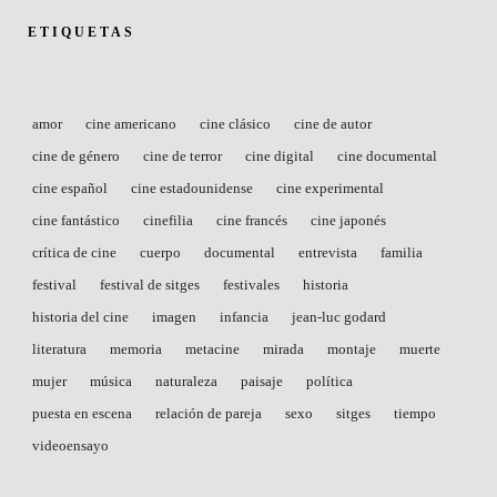
ETIQUETAS
amor
cine americano
cine clásico
cine de autor
cine de género
cine de terror
cine digital
cine documental
cine español
cine estadounidense
cine experimental
cine fantástico
cinefilia
cine francés
cine japonés
crítica de cine
cuerpo
documental
entrevista
familia
festival
festival de sitges
festivales
historia
historia del cine
imagen
infancia
jean-luc godard
literatura
memoria
metacine
mirada
montaje
muerte
mujer
música
naturaleza
paisaje
política
puesta en escena
relación de pareja
sexo
sitges
tiempo
videoensayo