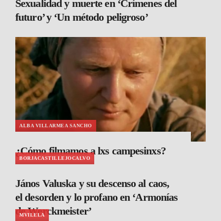
Sexualidad y muerte en ‘Crímenes del
futuro’ y ‘Un método peligroso’
ALBA VILLARMEA SANCHO
¿Cómo filmamos a lxs campesinxs?
BORJACASTILLEJOCALVO
János Valuska y su descenso al caos,
el desorden y lo profano en ‘Armonías
de Werckmeister’
MVILELA