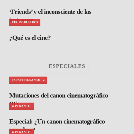
‘Friends’ y el inconsciente de las
imágenes
TELMORIBEIRO
¿Qué es el cine?
ESPECIALES
FAUSTINO.SANCHEZ
Mutaciones del canon cinematográfico
(II)
WPTRANSIT
Especial: ¿Un canon cinematográfico
para hoy?
WPTRANSIT