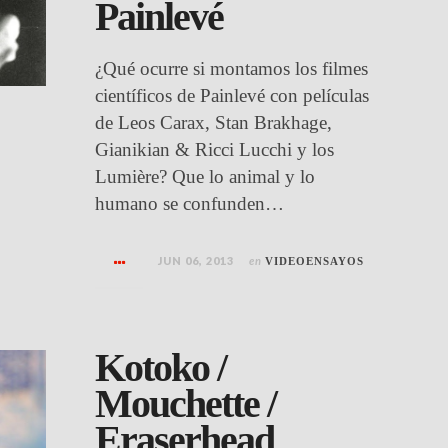
Painlevé
¿Qué ocurre si montamos los filmes
científicos de Painlevé con películas
de Leos Carax, Stan Brakhage,
Gianikian & Ricci Lucchi y los
Lumière? Que lo animal y lo
humano se confunden…
JUN 06, 2013
en
VIDEOENSAYOS
Kotoko /
Mouchette /
Eraserhead