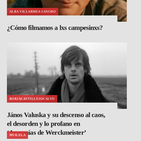
ALBA VILLARMEA SANCHO
¿Cómo filmamos a lxs campesinxs?
BORJACASTILLEJOCALVO
János Valuska y su descenso al caos,
el desorden y lo profano en
‘Armonías de Werckmeister’
MVILELA