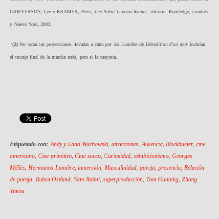
GRIEVERSON, Lee y KRÄMER, Peter;
The Silent Cinema Reader
, editorial Routledge, Londres
y Nueva York, 2003.
↑
(2)
No todas las proyecciones llevadas a cabo por los Lumière de
Démolition d’un mur
incluían
el trucaje final de la marcha atrás, pero sí la mayoría.
Etiquetado con:
Andy y Lana Wachowski
,
atracciones
,
Ausencia
,
Blockbuster
,
cine
americano
,
Cine primitivo
,
Cine sueco
,
Curiosidad
,
exhibicionismo
,
Georges
Méliès
,
Hermanos Lumière
,
inmersión
,
Masculinidad
,
pareja
,
presencia
,
Relación
de pareja
,
Ruben Östlund
,
Sam Raimi
,
superproducción
,
Tom Gunning
,
Zhang
Yimou