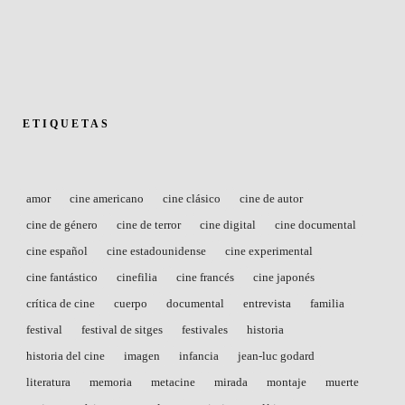
ETIQUETAS
amor
cine americano
cine clásico
cine de autor
cine de género
cine de terror
cine digital
cine documental
cine español
cine estadounidense
cine experimental
cine fantástico
cinefilia
cine francés
cine japonés
crítica de cine
cuerpo
documental
entrevista
familia
festival
festival de sitges
festivales
historia
historia del cine
imagen
infancia
jean-luc godard
literatura
memoria
metacine
mirada
montaje
muerte