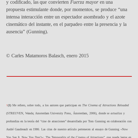
y codificado, las que convierten
Fuerza mayor
en una
propuesta estimulante donde, por momentos, se produce “una
intensa interacción entre un espectador asombrado y el azote
cinemático del instante, en el parpadeo entre la presencia y la
ausencia” (Gunning).
© Carles Matamoros Balasch, enero 2015
↑
(1)
Me refiero, sobre todo, a los autores que participan en
The Cinema of Attractions Reloaded
(STREUVEN, Wanda; Amsterdam University Press, Ámsterdam, 2006), donde se
actualiza
y
profundiza en la teoría del “cine de atracciones” desarrollada por Tom Gunning en colaboración con
André Gaudreault en 1986. Las citas de nuestro artículo pertenecen al ensayo de Gunning «Now
You See It, Now You Don’t»: The Temporality of the Cinema of Attractions”, que puede leerse en