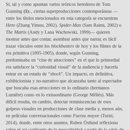
Si, tal y como apuntan varios teóricos herederos de Tom
Gunning
(1)
↓
, ciertas superproducciones contemporáneas —
entre los títulos mencionados en esta categoría se encuentran
Hero
(Zhang Yimou, 2002),
Spider-Man
(Sam Raimi, 2002) o
The Matrix
(Andy y Lana Wachowski, 1999)— quieren
mostrar antes que contar, asombrar antes que narrar, es fácil
trazar vínculos entre los
blockbusters
de hoy y los filmes de la
era primitiva (1895-1905), donde, según Gunning,
predominaba un “cine de atracciones” en el que lo primordial
era satisfacer la “curiosidad visual” de la audiencia y hacerla
entrar en un estado de “
shock
”. Un impacto, en definitiva,
exhibicionista y no-narrativo que alcanzaba tanto al espectador
que buscaba esas
atracciones
en lo ordinario (hermanos
Lumière) como en lo extraordinario (George Méliès). Más
difícil resulta, en cambio, detectar reminiscencias de esos
golpeos visuales en producciones de clase media y, menos aún,
en películas conversacionales como
Fuerza mayor
(Turist,
2014), donde, entre otros asuntos, Ruben Östlund reflexiona
sobre el rol cambiante de la masculinidad a partir de la crisis de