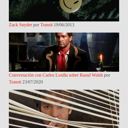
Zack Snyder
por
Transit
19/06/2013
Conversación con Carlos Losilla sobre Raoul Walsh
por
Transit
23/07/2020