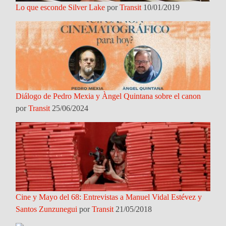
Lo que esconde Silver Lake
por
Transit
10/01/2019
Diálogo de Pedro Mexia y Àngel Quintana sobre el canon
por
Transit
25/06/2024
Cine y Mayo del 68: Entrevistas a Manuel Vidal Estévez y
Santos Zunzunegui
por
Transit
21/05/2018