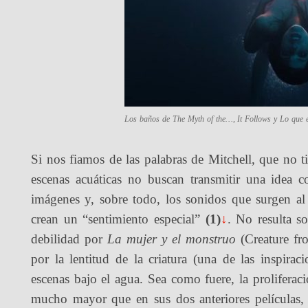
Los baños de
The Myth of the…
,
It Follows
y
Lo que 
Si nos fiamos de las palabras de Mitchell, que no ti
escenas acuáticas no buscan transmitir una idea c
imágenes y, sobre todo, los sonidos que surgen al 
crean un “sentimiento especial”
(1)
↓
. No resulta s
debilidad por
La mujer y el monstruo
(Creature fr
por la lentitud de la criatura (una de las inspira
escenas bajo el agua. Sea como fuere, la proliferac
mucho mayor que en sus dos anteriores películas,