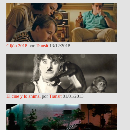
Gijón 2018
por
Transit
13/12/2018
El cine y lo animal
por
Transit
01/01/2013