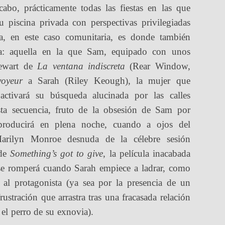
bo, prácticamente todas las fiestas en las que
 piscina privada con perspectivas privilegiadas
a, en este caso comunitaria, es donde también
cula: aquella en la que Sam, equipado con unos
tewart de
La ventana indiscreta
(Rear Window,
voyeur
a Sarah (Riley Keough), la mujer que
 activará su búsqueda alucinada por las calles
esta secuencia, fruto de la obsesión de Sam por
producirá en plena noche, cuando a ojos del
arilyn Monroe desnuda de la célebre sesión
 de
Something’s got to give
, la película inacabada
se romperá cuando Sarah empiece a ladrar, como
 al protagonista (ya sea por la presencia de un
ustración que arrastra tras una fracasada relación
 el perro de su exnovia).