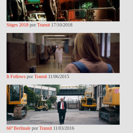
Sitges 2018
por
Transit
17/10/2018
It Follows
por
Transit
11/06/2015
66ª Berlinale
por
Transit
11/03/2016