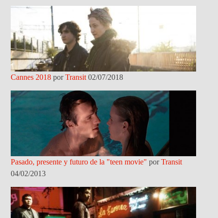
Cannes 2018
por
Transit
02/07/2018
Pasado, presente y futuro de la "teen movie"
por
Transit
04/02/2013