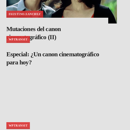
FAUSTINO.SANCHEZ
Mutaciones del canon
cinematográfico (II)
WPTRANSIT
Especial: ¿Un canon cinematográfico
para hoy?
WPTRANSIT