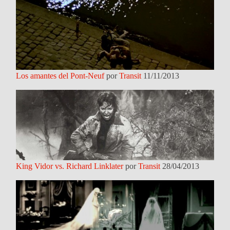
Los amantes del Pont-Neuf
por
Transit
11/11/2013
King Vidor vs. Richard Linklater
por
Transit
28/04/2013