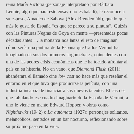
reina María Victoria (personaje interpretado por Bárbara
Lennie, algo que para este ensayo no es baladí), le reconoce a
su esposo, Amadeo de Saboya (Álex Brendemühl), que lo que
más le gusta de España “es que se parece a su pintura”
.
Quizás
con las Pinturas Negras de Goya en mente —presentadas pocas
décadas antes—, la monarca nos lanza el reto de imaginar
cómo sería una pintura de la España que Carlos Vermut ha
imaginado en sus dos primeros largometrajes, coincidentes con
una de las peores crisis económicas que le ha tocado afrontar al
país en su historia. No en vano, que
Diamond Flash
(2011)
abanderara el llamado cine
low cost
no hace más que reseñar el
entorno en el que tuvo que producirse la película, con una
industria incapaz de financiar a sus nuevos talentos. El caso es
que fabulando ese cuadro imaginario de la España de Vermut, a
uno le viene en mente Edward Hopper, y obras como
Nighthawks
(1942) o
La autómata
(1927): personajes solitarios,
melancólicos, sentados en un bar nocturno, reflexionando sobre
su próximo paso en la vida.