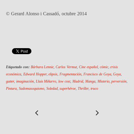
© Gerard Alonso i Cassadó, octubre 2014
Etiquetado con:
Bárbara Lennie
,
Carlos Vermut
,
Cine español
,
cómic
,
crisis
económica
,
Edward Hopper
,
elipsis
,
Fragmentación
,
Francisco de Goya
,
Goya
,
gutter
,
imaginación
,
Lluis Miñarro
,
low cost
,
Madrid
,
Manga
,
Misterio
,
perversión
,
Pintura
,
Sadomasoquismo
,
Soledad
,
superhéroe
,
Thriller
,
truco