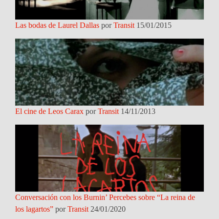
Las bodas de Laurel Dallas
por
Transit
15/01/2015
El cine de Leos Carax
por
Transit
14/11/2013
Conversación con los Burnin’ Percebes sobre “La reina de
los lagartos”
por
Transit
24/01/2020