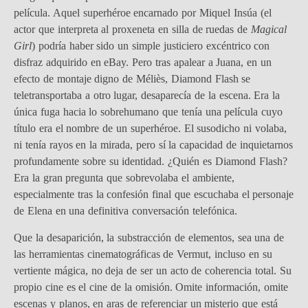
película. Aquel superhéroe encarnado por Miquel Insúa (el
actor que interpreta al proxeneta en silla de ruedas de
Magical
Girl
) podría haber sido un simple justiciero excéntrico con
disfraz adquirido en eBay. Pero tras apalear a Juana, en un
efecto de montaje digno de Méliès, Diamond Flash se
teletransportaba a otro lugar, desaparecía de la escena. Era la
única fuga hacia lo sobrehumano que tenía una película cuyo
título era el nombre de un superhéroe. El susodicho ni volaba,
ni tenía rayos en la mirada, pero sí la capacidad de inquietarnos
profundamente sobre su identidad. ¿Quién es Diamond Flash?
Era la gran pregunta que sobrevolaba el ambiente,
especialmente tras la confesión final que escuchaba el personaje
de Elena en una definitiva conversación telefónica.
Que la desaparición, la substracción de elementos, sea una de
las herramientas cinematográficas de Vermut, incluso en su
vertiente mágica, no deja de ser un acto de coherencia total. Su
propio cine es el cine de la omisión. Omite información, omite
escenas y planos, en aras de referenciar un misterio que está