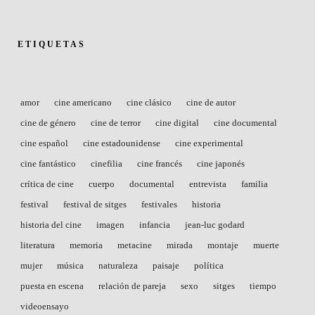
ETIQUETAS
amor
cine americano
cine clásico
cine de autor
cine de género
cine de terror
cine digital
cine documental
cine español
cine estadounidense
cine experimental
cine fantástico
cinefilia
cine francés
cine japonés
crítica de cine
cuerpo
documental
entrevista
familia
festival
festival de sitges
festivales
historia
historia del cine
imagen
infancia
jean-luc godard
literatura
memoria
metacine
mirada
montaje
muerte
mujer
música
naturaleza
paisaje
política
puesta en escena
relación de pareja
sexo
sitges
tiempo
videoensayo