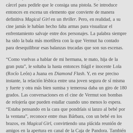
cárcel para pedirle que le consiga una pistola. Se introduce
entonces en escena un elemento que convierte de manera
definitiva
Magical Girl
en un
thriller
. Pero, en realidad, a su
cine jamás le habían hecho falta armas para visualizar el
enfrentamiento salvaje entre dos personajes. La palabra siempre
ha sido la bala más mortífera con la que Vermut ha contado
para desequilibrar esas balanzas trucadas que son sus escenas.
“Como vuelvas a hablar de mi hermana, te mato, hija de la
gran puta”, le soltaba la hasta entonces frágil e inocente Lola
(Rocío León) a Juana en
Diamond Flash
. Y, en ese preciso
instante, la relación lésbica entre una joven segura de sí misma
y fuerte y otra más bien sumisa y temerosa daba un giro de 180
grados. Las conversaciones en el cine de Vermut son bombas
de relojería que pueden estallar cuando uno menos lo espera.
“Estaba pensando en la cara que pondríais si lanzo al bebé por
la ventana”, reconoce entre risas Bárbara, con un bebé en los
brazos, en
Magical Girl
, convirtiendo una plácida reunión de
amigos en la apertura en canal de la Caja de Pandora. También