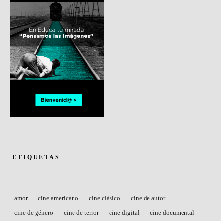
ETIQUETAS
amor
cine americano
cine clásico
cine de autor
cine de género
cine de terror
cine digital
cine documental