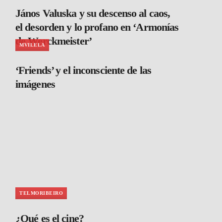
János Valuska y su descenso al caos,
el desorden y lo profano en ‘Armonías
de Werckmeister’
MVILELA
‘Friends’ y el inconsciente de las
imágenes
TELMORIBEIRO
¿Qué es el cine?