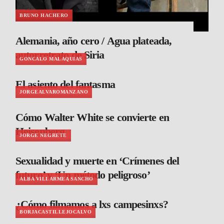
BRUNO HACHERO
Alemania, año cero / Agua plateada,
autorretrato de Siria
GONCALO MALAQUIAS
El asiento del fantasma
JORGEALVAROMANZANO
Cómo Walter White se convierte en
Heisenberg
JORGE NEGRETE
Sexualidad y muerte en ‘Crímenes del
futuro’ y ‘Un método peligroso’
ALBA VILLARMEA SANCHO
¿Cómo filmamos a lxs campesinxs?
BORJACASTILLEJOCALVO