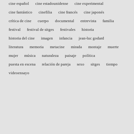
cine español
cine estadounidense
cine experimental
cine fantástico
cinefilia
cine francés
cine japonés
crítica de cine
cuerpo
documental
entrevista
familia
festival
festival de sitges
festivales
historia
historia del cine
imagen
infancia
jean-luc godard
literatura
memoria
metacine
mirada
montaje
muerte
mujer
música
naturaleza
paisaje
política
puesta en escena
relación de pareja
sexo
sitges
tiempo
videoensayo