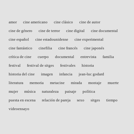
amor
cine americano
cine clásico
cine de autor
cine de género
cine de terror
cine digital
cine documental
cine español
cine estadounidense
cine experimental
cine fantástico
cinefilia
cine francés
cine japonés
crítica de cine
cuerpo
documental
entrevista
familia
festival
festival de sitges
festivales
historia
historia del cine
imagen
infancia
jean-luc godard
literatura
memoria
metacine
mirada
montaje
muerte
mujer
música
naturaleza
paisaje
política
puesta en escena
relación de pareja
sexo
sitges
tiempo
videoensayo