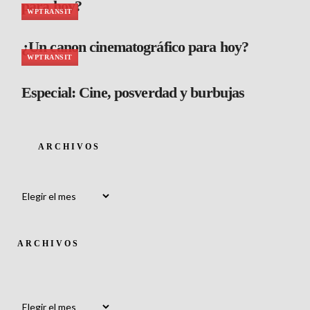
para hoy?
WPTRANSIT
¿Un canon cinematográfico para hoy?
WPTRANSIT
Especial: Cine, posverdad y burbujas
ARCHIVOS
Archivos
ARCHIVOS
Archivos