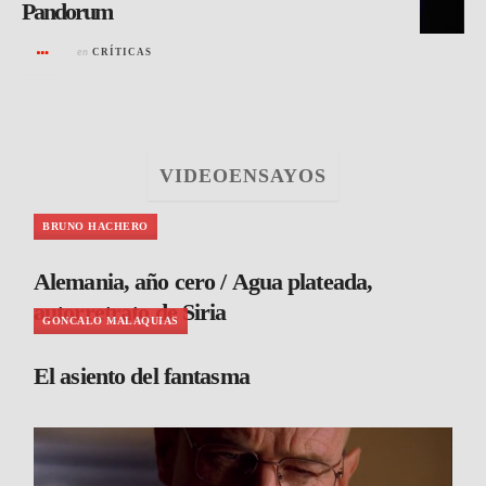
Pandorum
en
CRÍTICAS
VIDEOENSAYOS
BRUNO HACHERO
Alemania, año cero / Agua plateada,
autorretrato de Siria
GONCALO MALAQUIAS
El asiento del fantasma