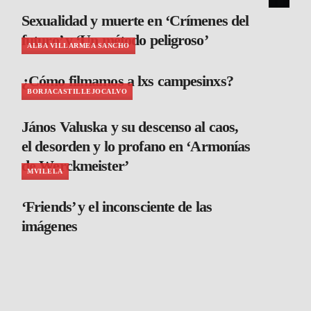
Sexualidad y muerte en ‘Crímenes del
futuro’ y ‘Un método peligroso’
ALBA VILLARMEA SANCHO
¿Cómo filmamos a lxs campesinxs?
BORJACASTILLEJOCALVO
János Valuska y su descenso al caos,
el desorden y lo profano en ‘Armonías
de Werckmeister’
MVILELA
‘Friends’ y el inconsciente de las
imágenes