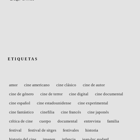
ETIQUETAS
amor
cine americano
cine clásico
cine de autor
cine de género
cine de terror
cine digital
cine documental
cine español
cine estadounidense
cine experimental
cine fantástico
cinefilia
cine francés
cine japonés
crítica de cine
cuerpo
documental
entrevista
familia
festival
festival de sitges
festivales
historia
historia del cine
imagen
infancia
jean-luc godard