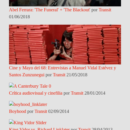
Abel Ferrara: 'The Funeral' + 'The Blackout'
por
Transit
01/06/2018
Cine y Mayo del 68: Entrevistas a Manuel Vidal Estévez y
Santos Zunzunegui
por
Transit
21/05/2018
Crítica audiovisual y cinefilia
por
Transit
28/01/2014
Boyhood
por
Transit
02/09/2014
King Vidor vs. Richard Linklater
por
Transit
28/04/2013