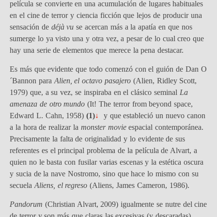
película se convierte en una acumulación de lugares habituales
en el cine de terror y ciencia ficción que lejos de producir una
sensación de
déjà vu
se acercan más a la apatía en que nos
sumerge lo ya visto una y otra vez, a pesar de lo cual creo que
hay una serie de elementos que merece la pena destacar.
Es más que evidente que todo comenzó con el guión de Dan O
´Bannon para
Alien, el octavo pasajero
(Alien, Ridley Scott,
1979) que, a su vez, se inspiraba en el clásico seminal
La
amenaza de otro mundo
(It! The terror from beyond space,
Edward L. Cahn, 1958)
(1)
↓
y que estableció un nuevo canon
a la hora de realizar la
monster movie
espacial contemporánea.
Precisamente la falta de originalidad y lo evidente de sus
referentes es el principal problema de la película de Alvart, a
quien no le basta con fusilar varias escenas y la estética oscura
y sucia de la nave Nostromo, sino que hace lo mismo con su
secuela
Aliens, el regreso
(Aliens, James Cameron, 1986).
Pandorum
(Christian Alvart, 2009) igualmente se nutre del cine
de terror y son más que claras las excesivas (y descaradas)