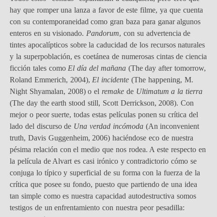
hay que romper una lanza a favor de este filme, ya que cuenta
con su contemporaneidad como gran baza para ganar algunos
enteros en su visionado.
Pandorum
, con su advertencia de
tintes apocalípticos sobre la caducidad de los recursos naturales
y la superpoblación, es coetánea de numerosas cintas de ciencia
ficción tales como
El día del mañana
(The day after tomorrow,
Roland Emmerich, 2004),
El incidente
(The happening, M.
Night Shyamalan, 2008) o el
remake
de
Ultimatum a la tierra
(The day the earth stood still, Scott Derrickson, 2008). Con
mejor o peor suerte, todas estas películas ponen su crítica del
lado del discurso de
Una verdad incómoda
(An inconvenient
truth, Davis Guggenheim, 2006) haciéndose eco de nuestra
pésima relación con el medio que nos rodea. A este respecto en
la película de Alvart es casi irónico y contradictorio cómo se
conjuga lo típico y superficial de su forma con la fuerza de la
crítica que posee su fondo, puesto que partiendo de una idea
tan simple como es nuestra capacidad autodestructiva somos
testigos de un enfrentamiento con nuestra peor pesadilla: