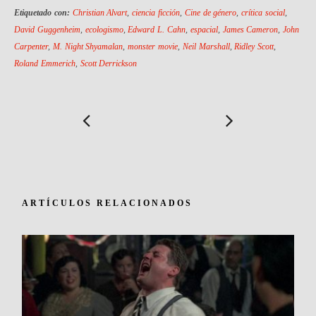
Etiquetado con:
Christian Alvart
,
ciencia ficción
,
Cine de género
,
crítica social
,
David Guggenheim
,
ecologismo
,
Edward L. Cahn
,
espacial
,
James Cameron
,
John
Carpenter
,
M. Night Shyamalan
,
monster movie
,
Neil Marshall
,
Ridley Scott
,
Roland Emmerich
,
Scott Derrickson
ARTÍCULOS RELACIONADOS