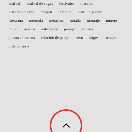
festival
festival de sitges
festivales
historia
historia del cine
imagen
infancia
jean-luc godard
literatura
memoria
metacine
mirada
montaje
muerte
mujer
música
naturaleza
paisaje
política
puesta en escena
relación de pareja
sexo
sitges
tiempo
videoensayo