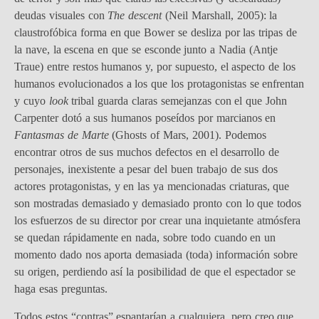
deudas visuales con
The descent
(Neil Marshall, 2005): la
claustrofóbica forma en que Bower se desliza por las tripas de
la nave, la escena en que se esconde junto a Nadia (Antje
Traue) entre restos humanos y, por supuesto, el aspecto de los
humanos evolucionados a los que los protagonistas se enfrentan
y cuyo
look
tribal guarda claras semejanzas con el que John
Carpenter dotó a sus humanos poseídos por marcianos en
Fantasmas de Marte
(Ghosts of Mars, 2001). Podemos
encontrar otros de sus muchos defectos en el desarrollo de
personajes, inexistente a pesar del buen trabajo de sus dos
actores protagonistas, y en las ya mencionadas criaturas, que
son mostradas demasiado y demasiado pronto con lo que todos
los esfuerzos de su director por crear una inquietante atmósfera
se quedan rápidamente en nada, sobre todo cuando en un
momento dado nos aporta demasiada (toda) información sobre
su origen, perdiendo así la posibilidad de que el espectador se
haga esas preguntas.
Todos estos “contras” espantarían a cualquiera, pero creo que