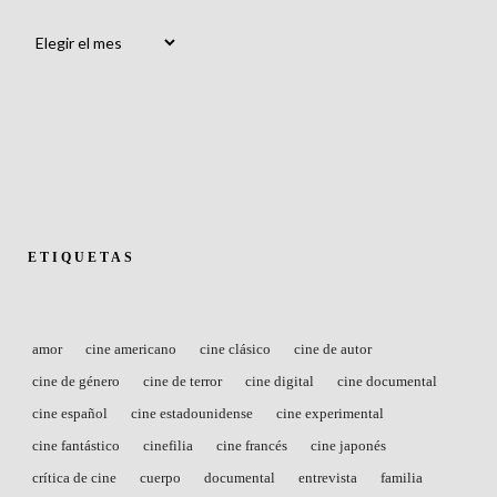
Archivos
ETIQUETAS
amor
cine americano
cine clásico
cine de autor
cine de género
cine de terror
cine digital
cine documental
cine español
cine estadounidense
cine experimental
cine fantástico
cinefilia
cine francés
cine japonés
crítica de cine
cuerpo
documental
entrevista
familia