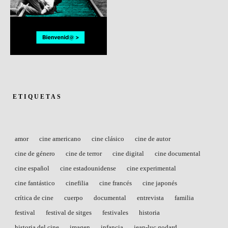
ETIQUETAS
amor
cine americano
cine clásico
cine de autor
cine de género
cine de terror
cine digital
cine documental
cine español
cine estadounidense
cine experimental
cine fantástico
cinefilia
cine francés
cine japonés
crítica de cine
cuerpo
documental
entrevista
familia
festival
festival de sitges
festivales
historia
historia del cine
imagen
infancia
jean-luc godard