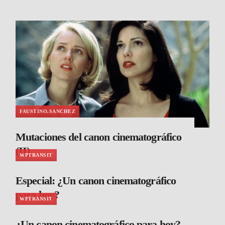
FAUSTINO.SANCHEZ
Mutaciones del canon cinematográfico
(II)
WPTRANSIT
Especial: ¿Un canon cinematográfico
para hoy?
WPTRANSIT
¿Un canon cinematográfico para hoy?