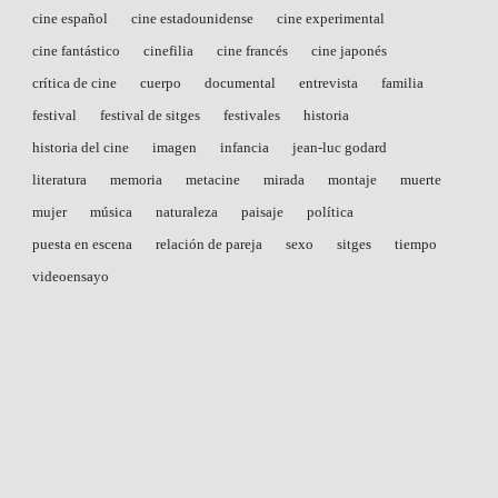
cine español
cine estadounidense
cine experimental
cine fantástico
cinefilia
cine francés
cine japonés
crítica de cine
cuerpo
documental
entrevista
familia
festival
festival de sitges
festivales
historia
historia del cine
imagen
infancia
jean-luc godard
literatura
memoria
metacine
mirada
montaje
muerte
mujer
música
naturaleza
paisaje
política
puesta en escena
relación de pareja
sexo
sitges
tiempo
videoensayo