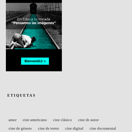
ETIQUETAS
amor
cine americano
cine clásico
cine de autor
cine de género
cine de terror
cine digital
cine documental