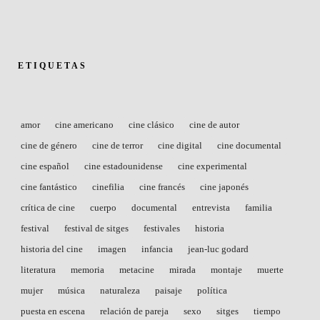
ETIQUETAS
amor
cine americano
cine clásico
cine de autor
cine de género
cine de terror
cine digital
cine documental
cine español
cine estadounidense
cine experimental
cine fantástico
cinefilia
cine francés
cine japonés
crítica de cine
cuerpo
documental
entrevista
familia
festival
festival de sitges
festivales
historia
historia del cine
imagen
infancia
jean-luc godard
literatura
memoria
metacine
mirada
montaje
muerte
mujer
música
naturaleza
paisaje
política
puesta en escena
relación de pareja
sexo
sitges
tiempo