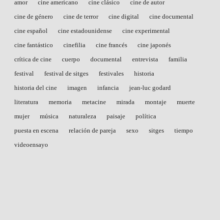
amor
cine americano
cine clásico
cine de autor
cine de género
cine de terror
cine digital
cine documental
cine español
cine estadounidense
cine experimental
cine fantástico
cinefilia
cine francés
cine japonés
crítica de cine
cuerpo
documental
entrevista
familia
festival
festival de sitges
festivales
historia
historia del cine
imagen
infancia
jean-luc godard
literatura
memoria
metacine
mirada
montaje
muerte
mujer
música
naturaleza
paisaje
política
puesta en escena
relación de pareja
sexo
sitges
tiempo
videoensayo