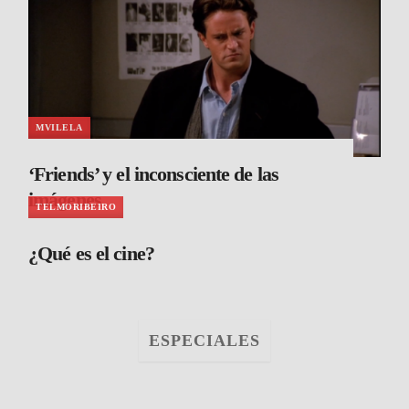
MVILELA
‘Friends’ y el inconsciente de las
imágenes
TELMORIBEIRO
¿Qué es el cine?
ESPECIALES