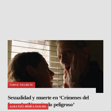
JORGE NEGRETE
Sexualidad y muerte en ‘Crímenes del
futuro’ y ‘Un método peligroso’
ALBA VILLARMEA SANCHO