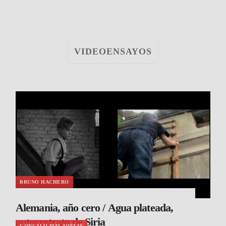
VIDEOENSAYOS
BRUNO HACHERO
Alemania, año cero / Agua plateada,
autorretrato de Siria
GONCALO MALAQUIAS