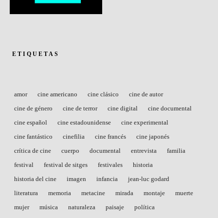
ETIQUETAS
amor
cine americano
cine clásico
cine de autor
cine de género
cine de terror
cine digital
cine documental
cine español
cine estadounidense
cine experimental
cine fantástico
cinefilia
cine francés
cine japonés
crítica de cine
cuerpo
documental
entrevista
familia
festival
festival de sitges
festivales
historia
historia del cine
imagen
infancia
jean-luc godard
literatura
memoria
metacine
mirada
montaje
muerte
mujer
música
naturaleza
paisaje
política