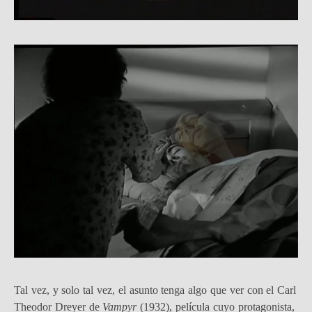
Tal vez, y solo tal vez, el asunto tenga algo que ver con el Carl
Theodor Dreyer de
Vampyr
(1932), película cuyo protagonista,