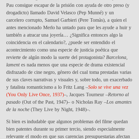
Pau consigue escapar de la prisión con ayuda de otro preso (y
drogadicto) llamado David Velasco (Pep Munné) y un
carcelero corrupto, Samuel Garbieri (Pere Tomàs), a quien el
antes mencionado Merlo ha untado para que les ayude a huir y
también a atracar una joyería… ¿Significa entonces algo la
coincidencia en el calendario?, ¿puede ser entendido el
acontecimiento como una especie de justicia poética que
revierte de algún modo la suerte del protagonista?
Barcelona,
lament
es nada menos que una especie de drama existencial
disfrazado de cine negro, género del cual toma prestadas varias
de sus claves narrativas y visuales y, sobre todo, un exacerbado
y fatalista romanticismo a lo Fritz Lang –
Solo se vive una vez
(You Only Live Once, 1937)
–, Jacques Tourneur –
Retorno al
pasado
(Out of the Past, 1947)– o Nicholas Ray –
Los amantes
de la noche
(They Live by Night, 1948)–.
Si bien es indudable que algunos problemas del filme quedan
bien patentes durante su primer tercio, siendo especialmente
relevante el modo en que sus carencias presupuestarias afectan