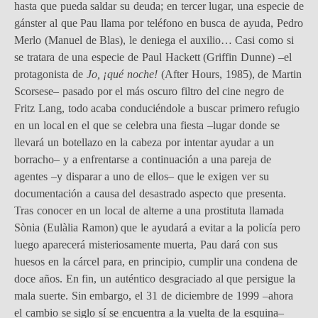
hasta que pueda saldar su deuda; en tercer lugar, una especie de
gánster al que Pau llama por teléfono en busca de ayuda, Pedro
Merlo (Manuel de Blas), le deniega el auxilio… Casi como si
se tratara de una especie de Paul Hackett (Griffin Dunne) –el
protagonista de
Jo, ¡qué noche!
(After Hours, 1985), de Martin
Scorsese– pasado por el más oscuro filtro del cine negro de
Fritz Lang, todo acaba conduciéndole a buscar primero refugio
en un local en el que se celebra una fiesta –lugar donde se
llevará un botellazo en la cabeza por intentar ayudar a un
borracho– y a enfrentarse a continuación a una pareja de
agentes –y disparar a uno de ellos– que le exigen ver su
documentación a causa del desastrado aspecto que presenta.
Tras conocer en un local de alterne a una prostituta llamada
Sònia (Eulàlia Ramon) que le ayudará a evitar a la policía pero
luego aparecerá misteriosamente muerta, Pau dará con sus
huesos en la cárcel para, en principio, cumplir una condena de
doce años. En fin, un auténtico desgraciado al que persigue la
mala suerte. Sin embargo, el 31 de diciembre de 1999 –ahora
el cambio se siglo sí se encuentra a la vuelta de la esquina–