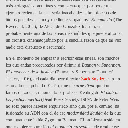
más arriesgadas, genuinas y compactas que, por poner un
ejemplo reciente –la lista sería inacabable: habría docenas de
títulos posibles–, la muy mediocre y aparatosa
El renacido
(The
Revenant, 2015), de Alejandro González Iñárritu, es
probablemente una de las tareas más inútiles que puede afrontar
un cronista cinematográfico por la sencilla razón de que tal vez
nadie esté dispuesto a escucharle.
En el momento de empezar a escribir estas líneas, son muchos
los que andan preocupados por dirimir si
Batman v. Superman:
El amanecer de la justicia
(Batman v Superman: Dawn of
Justice, 2016), del cada día peor director
Zack Snyder
, es o no
es una buena película. En fin, que el
carpe diem
que tan
famoso hizo en su momento el profesor Keating de
El club de
los poetas muertos
(Dead Poets Society, 1989), de Peter Weir,
no solo parece haberse enquistado sino que, por el camino, ha
fusionado su ADN con el de esa
modernidad líquida
de la que
continuamente habla Zygmunt Bauman. El problema reside en
que esa alegre sumisión
al momento presente
suele producirse