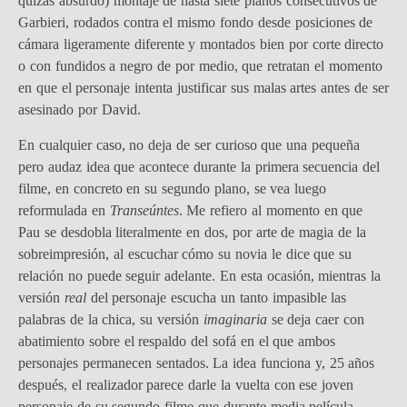
quizás absurdo) montaje de hasta siete planos consecutivos de
Garbieri, rodados contra el mismo fondo desde posiciones de
cámara ligeramente diferente y montados bien por corte directo
o con fundidos a negro de por medio, que retratan el momento
en que el personaje intenta justificar sus malas artes antes de ser
asesinado por David.
En cualquier caso, no deja de ser curioso que una pequeña
pero audaz idea que acontece durante la primera secuencia del
filme, en concreto en su segundo plano, se vea luego
reformulada en
Transeúntes
. Me refiero al momento en que
Pau se desdobla literalmente en dos, por arte de magia de la
sobreimpresión, al escuchar cómo su novia le dice que su
relación no puede seguir adelante. En esta ocasión, mientras la
versión
real
del personaje escucha un tanto impasible las
palabras de la chica, su versión
imaginaria
se deja caer con
abatimiento sobre el respaldo del sofá en el que ambos
personajes permanecen sentados. La idea funciona y, 25 años
después, el realizador parece darle la vuelta con ese joven
personaje de su segundo filme que durante media película