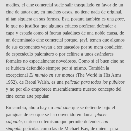
medios, el cine comercial suele salir trasquilado en favor de un
cine de autor que, en muchos casos, no tiene nada de original,
ni tan siquiera en sus formas. Esta postura también es una
pose
,
lo que no justifica que algunos críticos prefieran defender a
capa y espada como si fueran paladines de una noble causa, de
un determinado cine comercial porque, ¡ay!, temen que algunos
de sus exponentes vayan a ser atacados por su mera condición
de espectáculo palomitero o por ceñirse a unos estándares
formales no especialmente novedosos. Como si el buen cine no
se hubiera defendido siempre por sí mismo. También la
excepcional
El mundo en sus manos
(The World in His Arms,
1952), de Raoul Walsh, es una
película para todos los públicos
y no por ello empobrece miserablemente nuestro concepto del
cine como arte popular.
En cambio, ahora hay un
mal cine
que se defiende bajo el
paraguas de eso que se ha convenido en llamar
placer
culpable
, curioso eufemismo que permite defender
con
simpatía
películas como las de Michael Bay, de quien –para