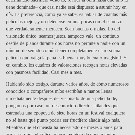
tiene dominada– que casi nadie está dispuesto a asumir hoy en
día. La preferencia, como ya se sabe, es hablar de cuantas más
películas mejor, y no detenerse en una pocas con el esfuerzo
que verdaderamente merecen. Sean buenas o malas. Lo del
visionado único, seamos justos, tampoco vale: un continuo
desfile de planos durante dos horas no permite a nadie con un
mínimo de sentido común tener completamente claro si una
película que valga la pena es buena, muy buena o magistral. Y,
en cambio, los cuadros de valoraciones recogen notas elevadas
con pasmosa facilidad. Casi mes a mes.
Habiendo sido testigo, durante varios años, de cómo numerosos
conocidos o compañeros míos escribían a manos llenas
inmediatamente después del visionado de una película de,
pongamos por caso, un desconocido director tailandés que
estrenaba una epopeya de siete horas en un festival cualquiera,
no sé hasta qué punto podría ser fructífero añadir algo más.
Mientras que el cineasta ha necesitado de meses o años para
armar su obra, el crítico apenas requiere de unos minutos…