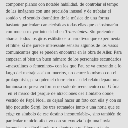
componer planos con notable habilidad, de controlar el tempo
de las imágenes con una precisión inusual y de trabajar el
sonido y el sentido dramático de la música de una forma
bastante particular: características todas ellas que eclosionarán
con mucha mayor intensidad en
Transeúntes
. Sin pretender
abarcar todos los giros estilísticos o narrativos que experimenta
el filme, sí me parece interesante señalar algunos de los vasos
comunicantes que se pueden encontrar en la obra de Aller. Para
empezar, si bien un buen número de los personajes secundarios
–masculinos o femeninos– con los que Pau se va cruzando a lo
largo del metraje acaban muertos, no ocurre lo mismo con el
protagonista, para quien el cierre circular del relato depara una
luminosa sorpresa en forma no solo de reencuentro con Glòria
–en el marco del parque de atracciones del Tibidabo donde,
vestido de Papá Noel, se dejará hacer un foto con ella y con su
hijo pequeño Sergi, los tres retratados junto a una noria que se
erige en símbolo de ese destino incontrolable–, sino también de
particular reinicio afectivo con su exnovia bajo una lluvia
torrencial: un final luminoso, dentro de un filme un tanto