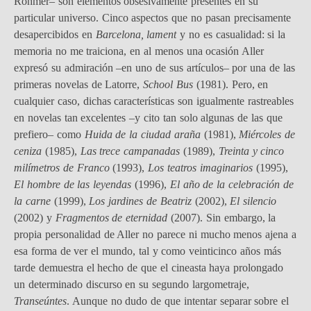
Rohmer– son elementos obsesivamente presentes en su
particular universo. Cinco aspectos que no pasan precisamente
desapercibidos en
Barcelona, lament
y no es casualidad: si la
memoria no me traiciona, en al menos una ocasión Aller
expresó su admiración –en uno de sus artículos– por una de las
primeras novelas de Latorre,
School Bus
(1981). Pero, en
cualquier caso, dichas características son igualmente rastreables
en novelas tan excelentes –y cito tan solo algunas de las que
prefiero– como
Huida de la ciudad araña
(1981),
Miércoles de
ceniza
(1985),
Las trece campanadas
(1989),
Treinta y cinco
milímetros de Franco
(1993),
Los teatros imaginarios
(1995),
El hombre de las leyendas
(1996),
El año de la celebración de
la carne
(1999),
Los jardines de Beatriz
(2002),
El silencio
(2002) y
Fragmentos de eternidad
(2007). Sin embargo, la
propia personalidad de Aller no parece ni mucho menos ajena a
esa forma de ver el mundo, tal y como veinticinco años más
tarde demuestra el hecho de que el cineasta haya prolongado
un determinado discurso en su segundo largometraje,
Transeúntes
. Aunque no dudo de que intentar separar sobre el