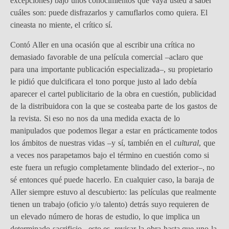
excepciones) bajo unos conocimientos que vaya usted a saber
cuáles son: puede disfrazarlos y camuflarlos como quiera. El
cineasta no miente, el crítico sí.
Contó Aller en una ocasión que al escribir una crítica no
demasiado favorable de una película comercial –aclaro que
para una importante publicación especializada–, su propietario
le pidió que dulcificara el tono porque justo al lado debía
aparecer el cartel publicitario de la obra en cuestión, publicidad
de la distribuidora con la que se costeaba parte de los gastos de
la revista. Si eso no nos da una medida exacta de lo
manipulados que podemos llegar a estar en prácticamente todos
los ámbitos de nuestras vidas –y sí, también en el
cultural
, que
a veces nos parapetamos bajo el término en cuestión como si
este fuera un refugio completamente blindado del exterior–, no
sé entonces qué puede hacerlo. En cualquier caso, la baraja de
Aller siempre estuvo al descubierto: las películas que realmente
tienen un trabajo (oficio y/o talento) detrás suyo requieren de
un elevado número de horas de estudio, lo que implica un
determinado sacrificio –esto es, revisar la obra hasta que uno la