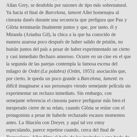
Allan Grey, se desdobla por razones de tipo más sobrenatural.
Ya hacia el final de
Barcelona, lament
Aller homenajea al
cineasta danés durante una secuencia que prefigura que Pau y
Glòria terminarán finalmente juntos y que, por tanto, él y
Miranda (Ariadna Gil), la chica a la que ha conocido de
manera azarosa poco después de haber salido de prisión, no
huirán juntos del país a pesar de haber experimentado un cierto
y casi inmediato flechazo amoroso. Ocurre en un cine en el que
la segunda de las parejas contempla la famosa escena del
milagro de
Ordet
(La palabra)
(Ordet, 1955): asociación que,
por cierto, le queda un poco grande a
Barcelona, lament
: es
difícil imaginarse a sus personajes viendo semejante película sin
experimentar un rechazo inmediato. Sin embargo, con
semejante referencia el cineasta parece prefigurar más bien el
inesperado cierre de su relato, cuando Glòria se reúne con el
protagonista a pesar de haberle rechazado escasos momentos
antes. La filiación con Dreyer, y aquí tal vez estoy
especulando, parece repetirse cuando, cerca del final de