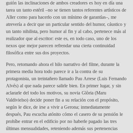
guión las inclinaciones de ambos creadores es hoy en día una
tarea un tanto estéril –no se tienen tantos referentes artísticos de
Aller como para hacerlo con un mínimo de garantías–, me
atrevería a decir que un particular sentido del humor, cáustico y
un tanto nihilista, pero humor al fin y al cabo, pertenece más al
realizador que al escritor: este es, en todo caso, uno de los
nexos que mejor parecen refrendar una cierta continuidad
filosófica entre sus dos proyectos.
Pero, retomando ahora el hilo narrativo del filme, durante la
primera media hora todo parece ir a la contra de su
protagonista, un treintañero llamado Pau Arrese (Luis Fernando
Alvés) al que nada parece salirle bien. En primer lugar, y sin
aclararle del todo los motivos, su novia Glòria (Maru
Valdivielso) decide poner fin a su relación con el propósito,
según le dice, de irse a vivir a Gerona; inmediatamente
después, Pau escucha atónito cómo el casero de su pensión le
prohíbe entrar en el edificio por no haberle pagado las tres
últimas mensualidades, reteniendo además sus pertenencias