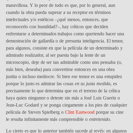
maravillosa. Y lo peor de todo es que, por lo general, aun
cuando la obra pueda superar a su receptor en términos
intelectuales y/o estéticos –¿qué menos, entonces, que
reconocerlo con humildad?–, hay críticos que deciden
enfrentarse a determinados trabajos como queriendo hacer una
demostración de gallardía o de presunta inteligencia. El temor,
para algunos, consiste en que la película de un determinado y
admirado realizador, al ser puesta bajo la lente de un
microscopio, deje de ser tan admirable como uno pensaba (o,
más bien, deseaba) para convertirse entonces en una obra
justita o incluso mediocre. Si bien ese temor es una estupidez
porque lo justo es admirar las cosas
en su justa medida
, es
precisamente lo que determina que en el terreno de la crítica
haya quien ningunee o deteste sin más a José Luis Guerin o
Jean-Luc Godard y se ponga ciegamente a los pies de cualquier
película de Steven Spielberg o
Clint Eastwood
porque su cine
le resulta infinitamente más comprensible o
entretenido
.
Lo cierto es que lo anterior también sucede al revés: en algunos