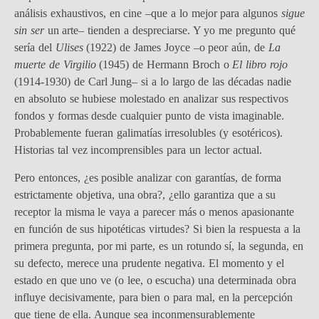
análisis exhaustivos, en cine –que a lo mejor para algunos
sigue
sin ser
un arte– tienden a despreciarse. Y yo me pregunto qué
sería del
Ulises
(1922) de James Joyce –o peor aún, de
La
muerte de Virgilio
(1945) de Hermann Broch o
El libro rojo
(1914-1930) de Carl Jung– si a lo largo de las décadas nadie
en absoluto se hubiese molestado en analizar sus respectivos
fondos y formas desde cualquier punto de vista imaginable.
Probablemente fueran galimatías irresolubles (y esotéricos).
Historias tal vez incomprensibles para un lector actual.
Pero entonces, ¿es posible analizar con garantías, de forma
estrictamente objetiva, una obra?, ¿ello garantiza que a su
receptor la misma le vaya a parecer más o menos apasionante
en función de sus hipotéticas virtudes? Si bien la respuesta a la
primera pregunta, por mi parte, es un rotundo sí, la segunda, en
su defecto, merece una prudente negativa. El momento y el
estado en que uno ve (o lee, o escucha) una determinada obra
influye decisivamente, para bien o para mal, en la percepción
que tiene de ella. Aunque sea inconmensurablemente