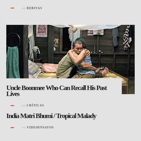
en
DERIVAS
Uncle Boonmee Who Can Recall His Past
Lives
en
CRÍTICAS
India Matri Bhumi / Tropical Malady
en
VIDEOENSAYOS