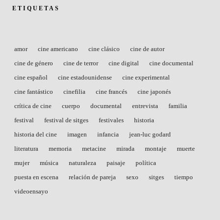
ETIQUETAS
amor
cine americano
cine clásico
cine de autor
cine de género
cine de terror
cine digital
cine documental
cine español
cine estadounidense
cine experimental
cine fantástico
cinefilia
cine francés
cine japonés
crítica de cine
cuerpo
documental
entrevista
familia
festival
festival de sitges
festivales
historia
historia del cine
imagen
infancia
jean-luc godard
literatura
memoria
metacine
mirada
montaje
muerte
mujer
música
naturaleza
paisaje
política
puesta en escena
relación de pareja
sexo
sitges
tiempo
videoensayo