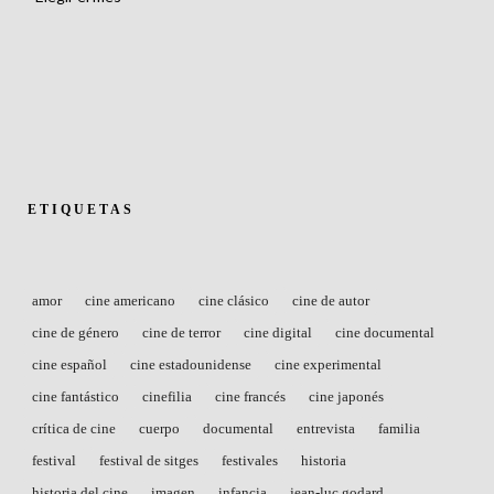
ETIQUETAS
amor
cine americano
cine clásico
cine de autor
cine de género
cine de terror
cine digital
cine documental
cine español
cine estadounidense
cine experimental
cine fantástico
cinefilia
cine francés
cine japonés
crítica de cine
cuerpo
documental
entrevista
familia
festival
festival de sitges
festivales
historia
historia del cine
imagen
infancia
jean-luc godard